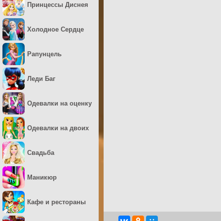
Принцессы Диснея
Холодное Сердце
Рапунцель
Леди Баг
Одевалки на оценку
Одевалки на двоих
Свадьба
Маникюр
Кафе и рестораны