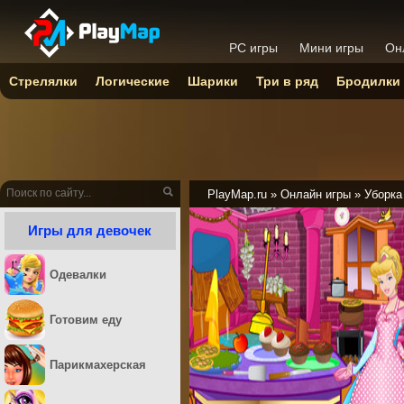
PC игры
Мини игры
Он
Стрелялки
Логические
Шарики
Три в ряд
Бродилки
PlayMap.ru
»
Онлайн игры
»
Уборка
Игры для девочек
Одевалки
Готовим еду
Парикмахерская