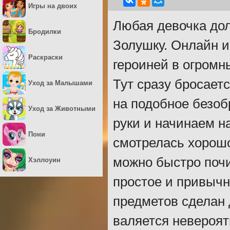
Игры на двоих
Любая девочка дол
Бродилки
Золушку. Онлайн и
Раскраски
героиней в огромн
Тут сразу бросает
Уход за Малышами
на подобное безоб
Уход за Животными
руки и начинаем н
Пони
смотрелась хорошо
можно быстро поч
Хэллоуин
простое и привычн
предметов сделан 
валяется невероят