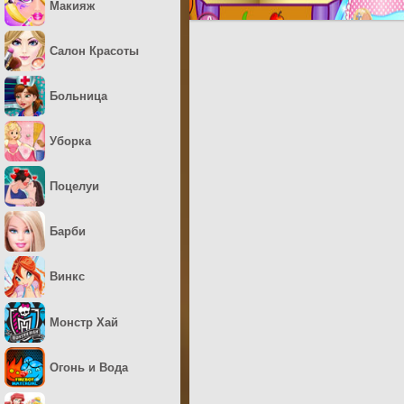
Макияж
Салон Красоты
Больница
Уборка
Поцелуи
Барби
Винкс
Монстр Хай
Огонь и Вода