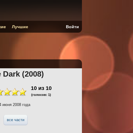
кие
Лучшие
Войти
e Dark (2008)
10
из
10
(голосов:
1
)
 июня 2008 года
все части