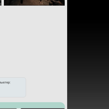
мпьютер: