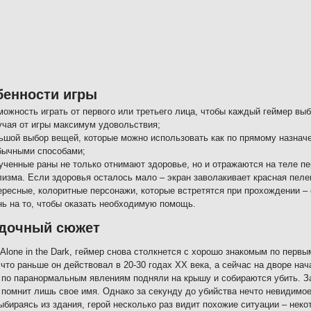
бенности игры
можность играть от первого или третьего лица, чтобы каждый геймер вы
учая от игры максимум удовольствия;
ьшой выбор вещей, которые можно использовать как по прямому назначе
бычными способами;
ученные раны не только отнимают здоровье, но и отражаются на теле пе
лизма. Если здоровья осталось мало – экран заволакивает красная пеле
ересные, колоритные персонажи, которые встретятся при прохождении – 
нь на то, чтобы оказать необходимую помощь.
адочный сюжет
Alone in the Dark, геймер снова столкнется с хорошо знакомым по перв
 что раньше он действовал в 20-30 годах ХХ века, а сейчас на дворе нач
 по паранормальным явлениям подняли на крышу и собираются убить. За
 помнит лишь свое имя. Однако за секунду до убийства нечто невидимо
ыбираясь из здания, герой несколько раз видит похожие ситуации – неко