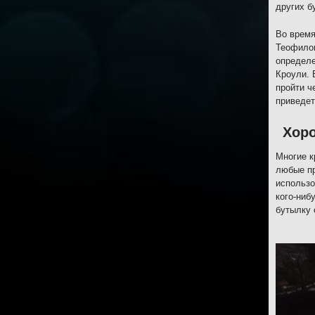
других б
Во время
Теофилом
определе
Кроули. 
пройти ч
приведет
Хоро
Многие к
любые пр
использо
кого-ниб
бутылку 