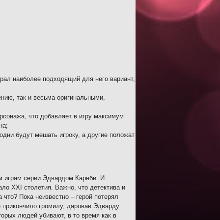
брал наиболее подходящий для него вариант,
нию, так и весьма оригинальными,
рсонажа, что добавляет в игру максимум
на;
одни будут мешать игроку, а другие положат
ым играм серии Эдвардом Карнби. И
ало XXI столетия. Важно, что детектива и
 что? Пока неизвестно – герой потерял
е прикончило громилу, даровав Эдварду
торых людей убивают, в то время как в