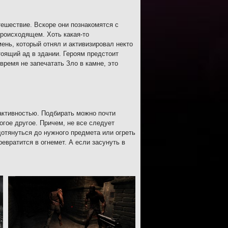
тешествие. Вскоре они познакомятся с
происходящем. Хоть какая-то
ень, который отнял и активизировал некто
оящий ад в здании. Героям предстоит
время не запечатать Зло в камне, это
рактивностью. Подбирать можно почти
огое другое. Причем, не все следует
дотянуться до нужного предмета или огреть
ревратится в огнемет. А если засунуть в