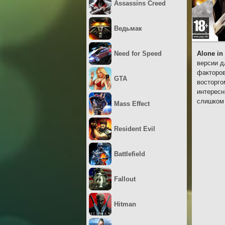
Assassins Creed
Ведьмак
Need for Speed
Alone in
версии д
факторов
GTA
восторго
интересн
слишком 
Mass Effect
Resident Evil
Battlefield
Fallout
Hitman