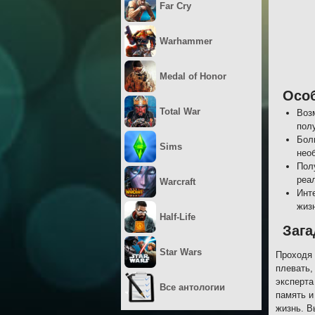
Far Cry
Warhammer
Medal of Honor
Осо
Total War
Воз
пол
Бол
Sims
нео
Пол
реа
Warcraft
Инт
жиз
Half-Life
Заг
Star Wars
Проходя 
плевать,
эксперта
Все антологии
память и
жизнь. В