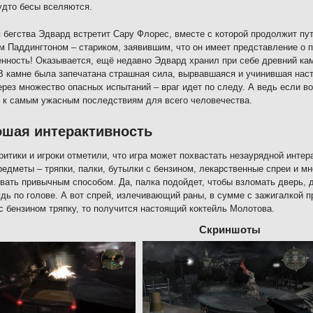
удто бесы вселяются.
 бегства Эдвард встретит Сару Флорес, вместе с которой продолжит пу
 Паддингтоном – стариком, заявившим, что он имеет представление о 
нность! Оказывается, ещё недавно Эдвард хранил при себе древний кам
В камне была запечатана страшная сила, вырвавшаяся и учинившая наст
ерез множество опасных испытаний – враг идет по следу. А ведь если во
 к самым ужасным последствиям для всего человечества.
шая интерактивность
ритики и игроки отметили, что игра может похвастать незаурядной инте
едметы – тряпки, палки, бутылки с бензином, лекарственные спреи и мн
вать привычным способом. Да, палка подойдет, чтобы взломать дверь, 
удь по голове. А вот спрей, излечивающий раны, в сумме с зажигалкой п
с бензином тряпку, то получится настоящий коктейль Молотова.
Скриншоты