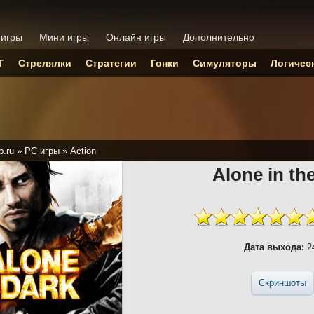
 игры
Мини игры
Онлайн игры
Дополнительно
Г
Стрелялки
Стратегии
Гонки
Симуляторы
Логичес
p.ru
»
PC игры
»
Action
Alone in th
Дата выхода:
24
Скриншоты