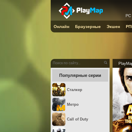
PC
Онлайн
Браузерные
Экшен
РП
PlayMa
Популярные серии
Сталкер
Метро
Call of Duty