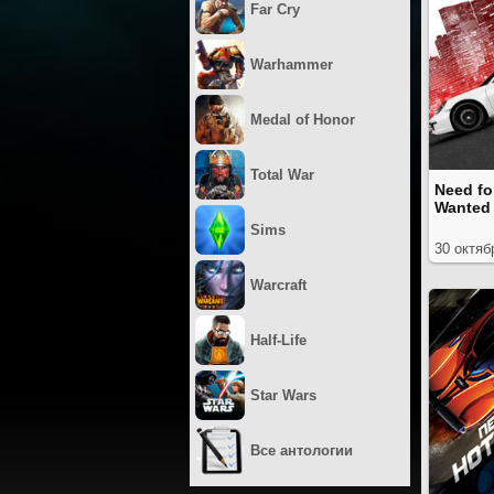
Far Cry
Warhammer
Medal of Honor
Total War
Need fo
Wanted 
Sims
30 октяб
Warcraft
Half-Life
Star Wars
Все антологии