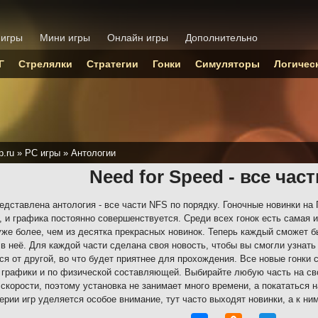
 игры
Мини игры
Онлайн игры
Дополнительно
Г
Стрелялки
Стратегии
Гонки
Симуляторы
Логичес
p.ru
»
PC игры
»
Антологии
Need for Speed - все час
едставлена антология - все части NFS по порядку. Гоночные новинки на
, и графика постоянно совершенствуется. Среди всех гонок есть самая и
уже более, чем из десятка прекрасных новинок. Теперь каждый сможет б
 в неё. Для каждой части сделана своя новость, чтобы вы смогли узнать
ся от другой, во что будет приятнее для прохождения. Все новые гонки 
 графики и по физической составляющей. Выбирайте любую часть на сво
скорости, поэтому установка не занимает много времени, а покататься 
ерии игр уделяется особое внимание, тут часто выходят новинки, а к ни