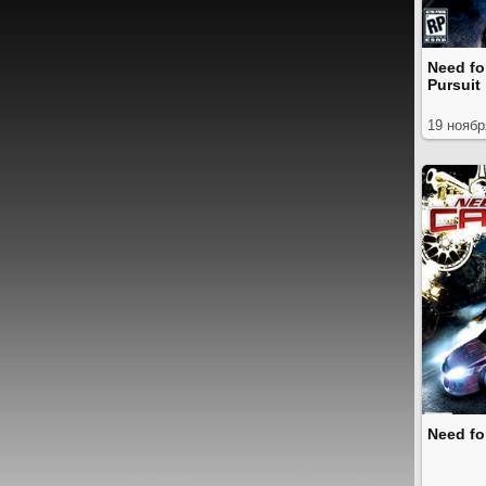
Need fo
Pursuit
19 ноябр
Need fo