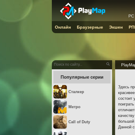
PC
Онлайн
Браузерные
Экшен
РП
PlayMa
Популярные серии
Здесь пр
Сталкер
красивее
состоит 
поиграть
Метро
отличает
качеству
большой 
Call of Duty
Данной с