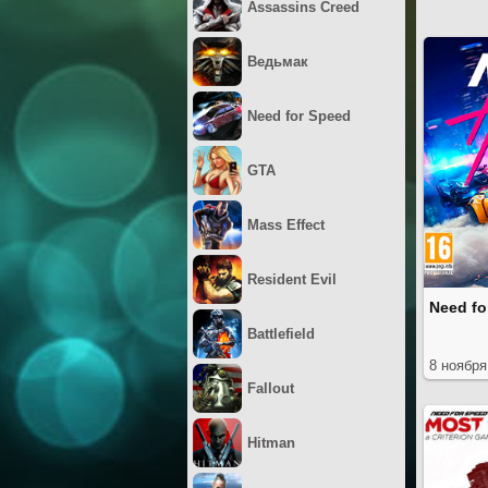
Assassins Creed
Ведьмак
Need for Speed
GTA
Mass Effect
Resident Evil
Need fo
Battlefield
8 ноября
Fallout
Hitman