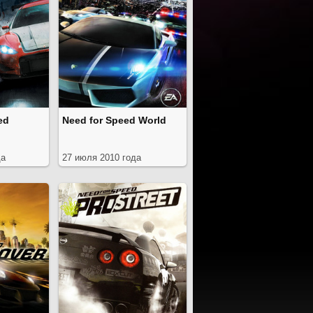
ed
Need for Speed World
да
27 июля 2010 года