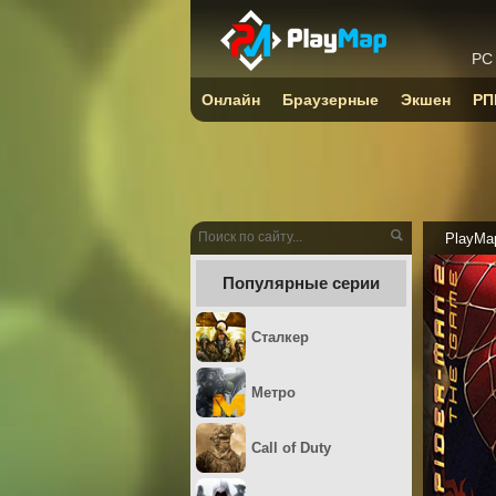
PC
Онлайн
Браузерные
Экшен
РП
PlayMa
Популярные серии
Сталкер
Метро
Call of Duty