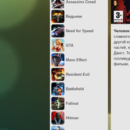
Assassins Creed
Ведьмак
Need for Speed
Человек-
славного
другой к
GTA
частей, 
Данст, Т
голливуд
Mass Effect
фильме, 
Resident Evil
Battlefield
Fallout
Hitman