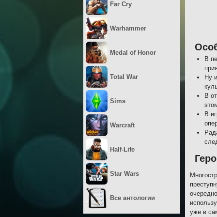
Far Cry
Warhammer
Осо
Medal of Honor
В п
прия
Total War
Ну 
кул
В о
Sims
это
В и
опе
Warcraft
Рад
сле
Half-Life
Геро
Star Wars
Многостр
преступн
очередно
Все антологии
использу
уже в са