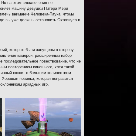
. Но на этом злоключения не
угоняет машину девушки Питера Мэри
твлечь внимание Человека-Паука, чтобы
де вы уже должны остановить Октавиуса в
опий, которые были запущены в сторону
правление камерой, расширенный набор
е последовательное повествование, что не
ным повторением киношного, хотя такой
ативный сюжет с большим количеством
. Хорошая новинка, которая понравится
оклонникам аркадных игр.