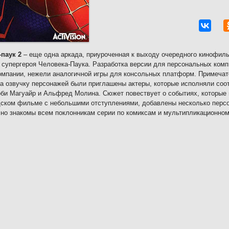
паук 2
– еще одна аркада, приуроченная к выходу очередного кинофил
 супергероя Человека-Паука. Разработка версии для персональных ком
омпании, нежели аналогичной игры для консольных платформ. Примечат
на озвучку персонажей были приглашены актеры, которые исполняли со
оби Магуайр и Альфред Молина. Сюжет повествует о событиях, которые
ском фильме с небольшими отступлениями, добавлены несколько персо
но знакомы всем поклонникам серии по комиксам и мультипликационном