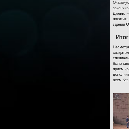
Октавиус
заканчив
Джейн, н
похитить
здании О
Итог
Несмотря
создател
специаль
было сво
прием кр
дополнит
всем без