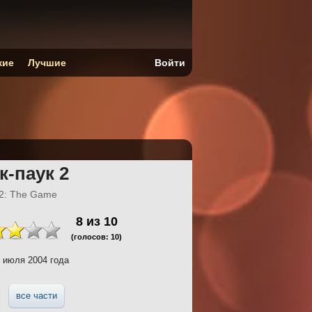
кие
Лучшие
Войти
к-паук 2
 2: The Game
8
из
10
(голосов:
10
)
 июля 2004 года
все части