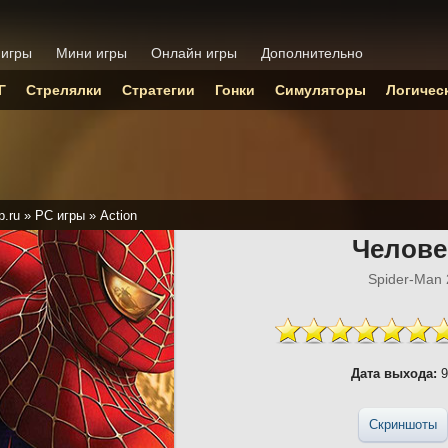
 игры
Мини игры
Онлайн игры
Дополнительно
Г
Стрелялки
Стратегии
Гонки
Симуляторы
Логичес
p.ru
»
PC игры
»
Action
Челове
Spider-Man
Дата выхода:
9
Скриншоты