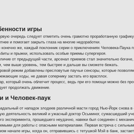
бенности игры
ервую очередь следует отметить очень грамотно проработанную графику
тнее и помогает закрыть глаза на многие недоработки.
и конечно же, каждый поклонник серии о приключениях Человека-Паука 
ьбиты и прыжки, использовать особые приемы супергероя.
тличие от предыдущей части, арсенал приемов стал значительно богаче,
м, чем выше уровень, тем быстрее и дальше вы сможете бежать.
гровой режим добавлены пресловутые паучьи сенсоры, которые позволяю
режающие ходы, не давая сопернику застать его врасплох.
ар, который очень облегчит процесс, ведь при его помощи можно без пр
дует продолжать движение.
и и Человек-паук
адальный от нападок злодеев различной масти город Нью-Йорк снова в 
ую деятельность великий и ужасный доктор Осьминог, сумасшедший уче
го эксперимента, прошедшего неудачно, навеки был соединен с механи
емыми для работы с опасными материалами. Первая встреча с сильным
мом начале игры, когда он, отправившись с тетушкой Мэй в банк, застае