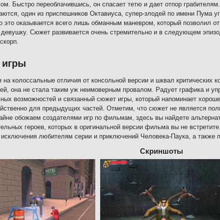
ом. Быстро переоблачившись, он спасает тетю и дает отпор грабителям
аются, один из приспешников Октавиуса, супер-злодей по имени Пума 
о это оказывается всего лишь обманным маневром, который позволил о
 девушку. Сюжет развивается очень стремительно и в следующем эпизо
скорп.
 игры
 на колоссальные отличия от консольной версии и шквал критических к
ей, она не стала таким уж неимоверным провалом. Радует графика и у
ных возможностей и связанный сюжет игры, который напоминает хороше
йственно для предыдущих частей. Отметим, что сюжет не является пол
айне обожаем создателями игр по фильмам, здесь вы найдете альтерн
ельных героев, которых в оригинальной версии фильма вы не встретите
 исключения любителям серии и приключений Человека-Паука, а также п
Скриншоты