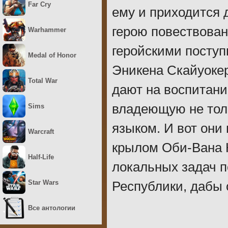
Far Cry
ему и приходится 
герою повествова
Warhammer
геройскими поступ
Medal of Honor
Эникена Скайуокер
Total War
дают на воспитани
владеющую не тол
Sims
языком. И вот они
Warcraft
крылом Оби-Вана 
Half-Life
локальных задач п
Star Wars
Республики, дабы 
Все антологии