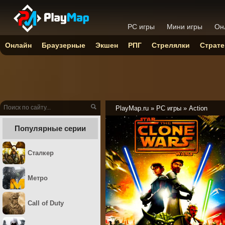
PC игры
Мини игры
Он
Онлайн
Браузерные
Экшен
РПГ
Стрелялки
Страте
PlayMap.ru
»
PC игры
»
Action
Популярные серии
Сталкер
Метро
Call of Duty