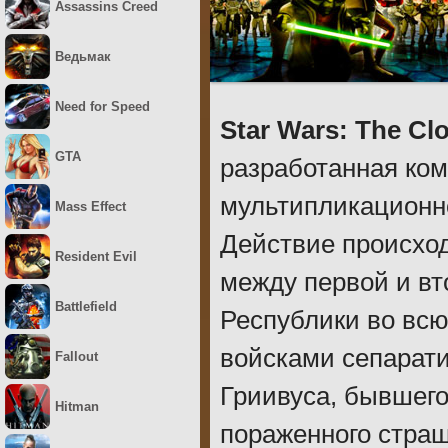
Assassins Creed
Ведьмак
Need for Speed
Star Wars: The Cl
GTA
разработанная ком
мультипликационно
Mass Effect
Действие происхо
Resident Evil
между первой и вт
Battlefield
Республики во всю
войсками сепарати
Fallout
Гриивуса, бывшего
Hitman
пораженного страш