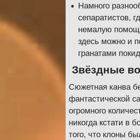
Намного разноо
сепаратистов, г
немалую помощь
здесь можно и п
гранатами покид
Звёздные в
Сюжетная канва бе
фантастической са
огромного количес
никогда кстати в 
того, что клоны б