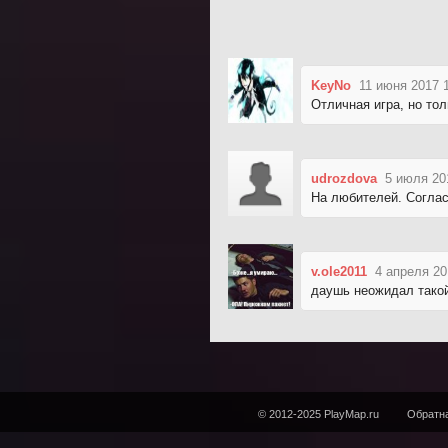
KeyNo
11 июня 2017 
Отличная игра, но тол
udrozdova
5 июля 20
На любителей. Соглас
v.ole2011
4 апреля 20
даушь неожидал тако
© 2012-2025 PlayMap.ru
Обратна