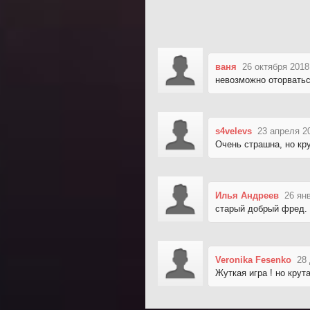
ваня
26 октября 2018
невозможно оторватьс
s4velevs
23 апреля 2
Очень страшна, но кру
Илья Андреев
26 ян
старый добрый фред. 
Veronika Fesenko
28
Жуткая игра ! но крут