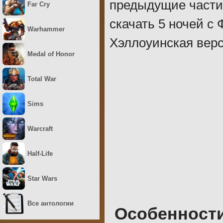
предыдущие части,
Far Cry
скачать 5 ночей с 
Warhammer
Хэллоуинская вер
Medal of Honor
Total War
Sims
Warcraft
Half-Life
Star Wars
Все антологии
Особенност