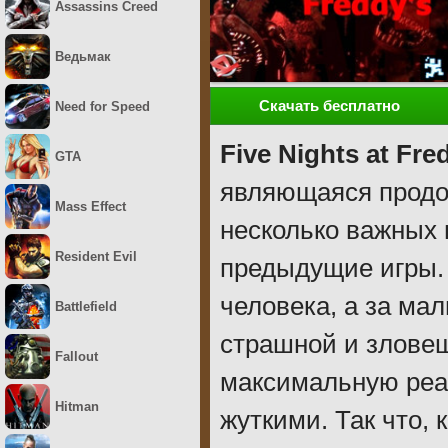
Assassins Creed
Ведьмак
Скачать бесплатно
Need for Speed
Five Nights at Fre
GTA
являющаяся продо
Mass Effect
несколько важных
Resident Evil
предыдущие игры. 
человека, а за мал
Battlefield
страшной и злове
Fallout
максимальную реа
Hitman
жуткими. Так что,