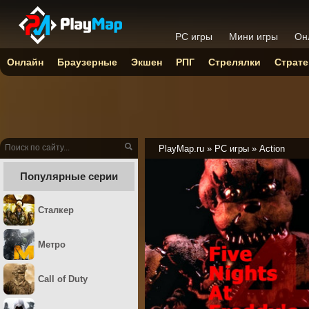
PC игры
Мини игры
Он
Онлайн
Браузерные
Экшен
РПГ
Стрелялки
Страте
PlayMap.ru
»
PC игры
»
Action
Популярные серии
Сталкер
Метро
Call of Duty