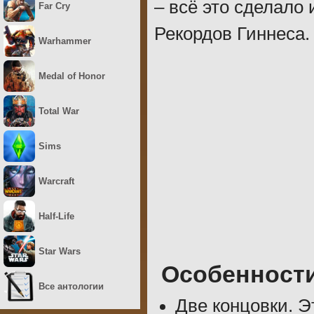
– всё это сделало 
Far Cry
Рекордов Гиннеса.
Warhammer
Medal of Honor
Total War
Sims
Warcraft
Half-Life
Star Wars
Особенност
Все антологии
Две концовки. Э