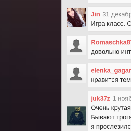
Jin
31 декабр
Игра класс. 
Romaschka8
довольно ин
elenka_gagar
нравится тем
juk37z
1 ноя
Очень крутая
Бывают трог
я прослезилс