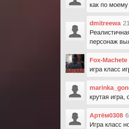
как по моему
dmitreewa
2
Реалистичная
персонаж выл
Fox-Machete
игра класс и
marinka_gon
крутая игра, 
Артём0308
6
Игра класс н