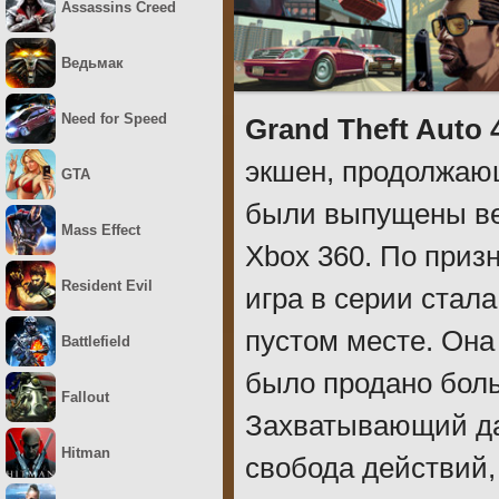
Assassins Creed
Ведьмак
Need for Speed
Grand Theft Auto 
экшен, продолжающ
GTA
были выпущены вер
Mass Effect
Xbox 360. По приз
Resident Evil
игра в серии стал
пустом месте. Она
Battlefield
было продано бол
Fallout
Захватывающий да
Hitman
свобода действий