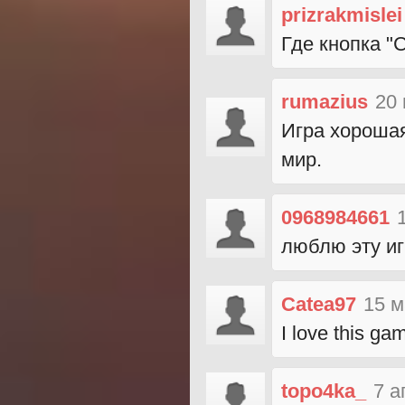
prizrakmislei
Где кнопка "
rumazius
20 
Игра хорошая
мир.
0968984661
люблю эту иг
Catea97
15 м
I love this gam
topo4ka_
7 а