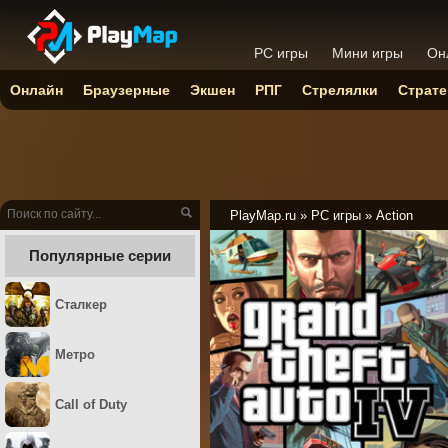
PC игры
Мини игры
Он
Онлайн
Браузерные
Экшен
РПГ
Стрелялки
Страте
PlayMap.ru
»
PC игры
»
Action
Популярные серии
Сталкер
Метро
Call of Duty