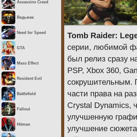
Assassins Creed
Ведьмак
Need for Speed
Tomb Raider: Leg
серии, любимой фа
GTA
был релиз сразу н
Mass Effect
PSP, Xbox 360, Gam
Resident Evil
сокрушительным. 
части права на ра
Battlefield
Crystal Dynamics,
Fallout
улучшенную график
Hitman
улучшение сюжета