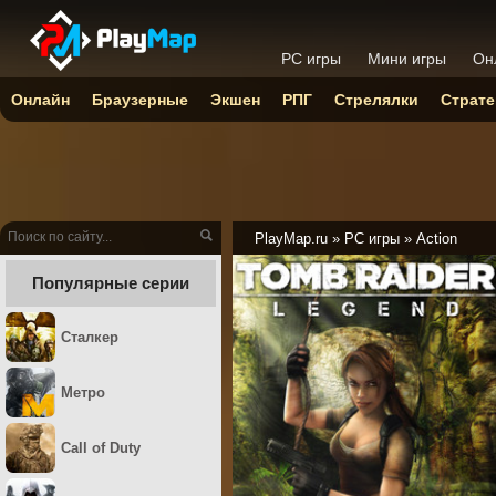
PC игры
Мини игры
Он
Онлайн
Браузерные
Экшен
РПГ
Стрелялки
Страте
PlayMap.ru
»
PC игры
»
Action
Популярные серии
Сталкер
Метро
Call of Duty