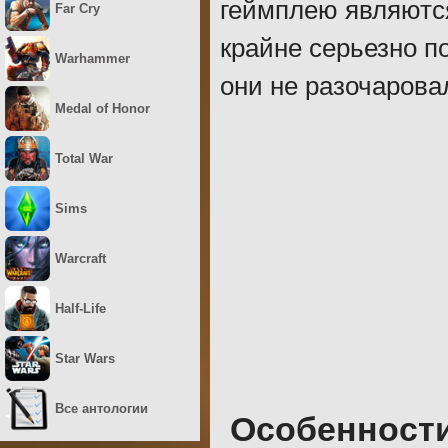
геймплею являются
Far Cry
крайне серьезно п
Warhammer
они не разочарова
Medal of Honor
Total War
Sims
Warcraft
Half-Life
Star Wars
Все антологии
Особенност