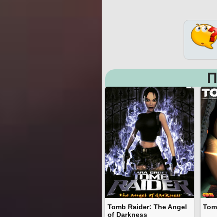
П
Tomb Raider: The Angel
Tom
of Darkness