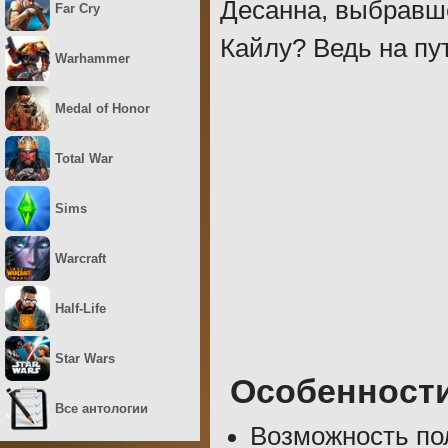
Десанна, выбравше
Far Cry
Кайлу? Ведь на пут
Warhammer
Medal of Honor
Total War
Sims
Warcraft
Half-Life
Star Wars
Особенност
Все антологии
Возможность пол