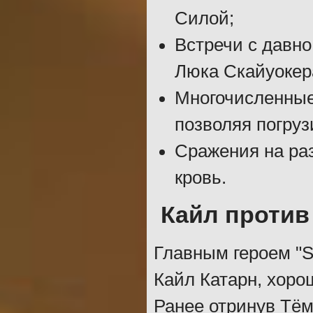
Силой;
Встречи с давн
Люка Скайуокер
Многочисленные
позволяя погруз
Сражения на раз
кровь.
Кайл против
Главным героем "Sta
Кайл Катарн, хоро
Ранее отринув Тём