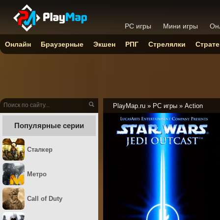
PC игры
Мини игры
Он
Онлайн
Браузерные
Экшен
РПГ
Стрелялки
Страте
PlayMap.ru
»
PC игры
»
Action
Популярные серии
Сталкер
Метро
Call of Duty