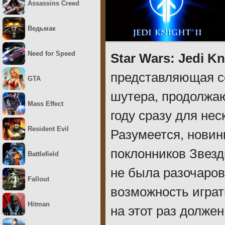
Assassins Creed
Ведьмак
Need for Speed
Star Wars: Jedi Kn
представляющая с
GTA
шутера, продолжа
Mass Effect
году сразу для не
Resident Evil
Разумеется, новин
поклонников Звезд
Battlefield
не была разочаров
Fallout
возможность играт
Hitman
на этот раз долже