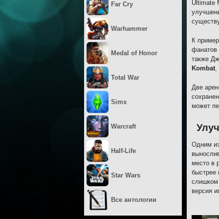
Ultimate
Far Cry
улучшени
существу
Warhammer
К пример
фанатов 
Medal of Honor
также Дж
Kombat
,
Total War
Две арен
сохранен
Sims
может пе
Улу
Warcraft
Одним из
Half-Life
вынослив
место в 
быстрее 
Star Wars
слишком 
версия и
Все антологии