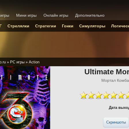
 игры
Мини игры
Онлайн игры
Дополнительно
Г
Стрелялки
Стратегии
Гонки
Симуляторы
Логичес
p.ru
»
PC игры
»
Action
Ultimate Mo
Мортал Комба
Дата выхо
Скриншоты