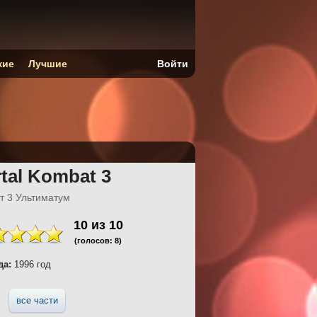
кие
Лучшие
Войти
rtal Kombat 3
т 3 Ультиматум
10
из
10
(голосов:
8
)
да:
1996 год
все части