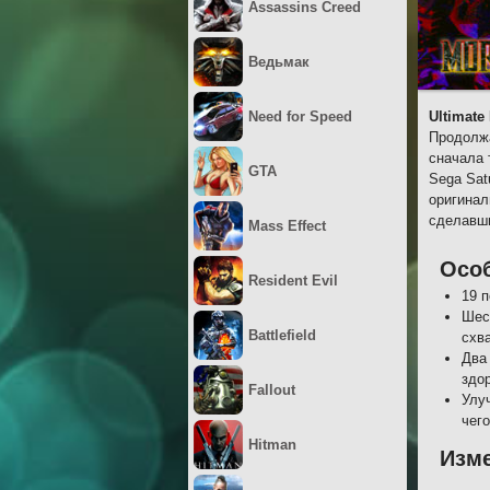
Assassins Creed
Ведьмак
Need for Speed
Ultimate
Продолжа
сначала 
GTA
Sega Sat
оригинал
сделавши
Mass Effect
Осо
Resident Evil
19 
Шес
Battlefield
схва
Два
здо
Fallout
Улу
чего
Hitman
Изме