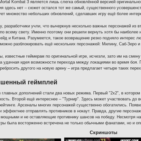
 Mortal Kombat 3 является лишь слегка обновлённой версией оригинально
я здесь нет – сюжет остался тот же самый, существенного усовершенств
ет множество небольших обновлений, сделавших игру ещё более интер
у, разработчики учли, что вычеркнув несколько важных персонажей из в
по всему свету. Именно поэтому они решили вернуть хотя бы наиболее 
ейд и Китана. Разумеется, такое возвращение резко подняло интерес л
 можно разблокировать ещё нескольких персонажей: Милину, Саб-Зеро и
ы, известные геймерам по оригинальной игре, исчезли, зато им на смен
а удачная идея возможности перехода между локациями во время боя. 
ребросить другого на новую арену – игра предлагает четыре таких перех
чшенный геймплей
 главных дополнений стали два новых режима. Первый "2х2", в котором
ость. Второй ещё интереснее – "Турнир". Здесь может участвовать до 
рейтинге. Арсеналы многих персонажей существенно обогатились. Поя
и эффектнее отправлять противников в нокаут. Правда, другие персона
мощными и не оставляющие противнику шансов на победу. Несмотря на
гры была восторженно встречена не только обычными фанатами, но и о
Скриншоты