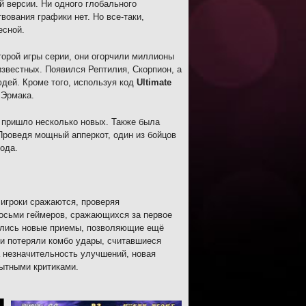
й версии. Ни одного глобального
ования графики нет. Но все-таки,
есной.
торой игры серии, они огорчили миллионы
известных. Появился Рептилия, Скорпион, а
юдей. Кроме того, используя код
Ultimate
 Эрмака.
у пришло несколько новых. Также была
Проведя мощный апперкот, один из бойцов
ода.
 игроки сражаются, проверяя
восьми геймеров, сражающихся за первое
вились новые приемы, позволяющие ещё
жи потеряли комбо удары, считавшиеся
 незначительность улучшений, новая
пытными критиками.