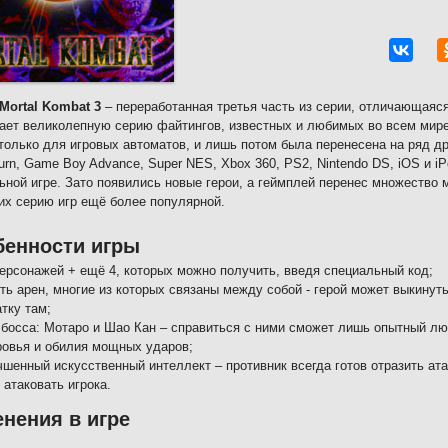
 Mortal Kombat 3
– переработанная третья часть из серии, отличающаяс
ет великолепную серию файтингов, известных и любимых во всем мире. 
только для игровых автоматов, и лишь потом была перенесена на ряд др
urn, Game Boy Advance, Super NES, Xbox 360, PS2, Nintendo DS, iOS и i
ьной игре. Зато появились новые герои, а геймплей перенес множество 
х серию игр ещё более популярной.
бенности игры
персонажей + ещё 4, которых можно получить, введя специальный код;
ть арен, многие из которых связаны между собой - герой может выкинуть
тку там;
 босса: Мотаро и Шао Кан – справиться с ними сможет лишь опытный лю
ровья и обилия мощных ударов;
чшенный искусственный интеллект – противник всегда готов отразить ата
 атаковать игрока.
нения в игре