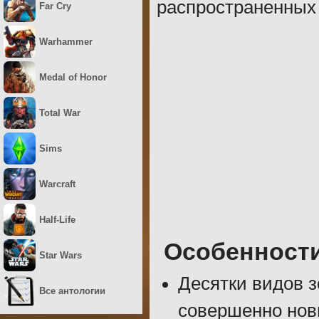
распространенных 
Far Cry
Warhammer
Medal of Honor
Total War
Sims
Warcraft
Half-Life
Особенност
Star Wars
Десятки видов з
Все антологии
совершенно нов