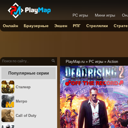
PC игры
Мини игры
Он
Онлайн
Браузерные
Экшен
РПГ
Стрелялки
Страте
PlayMap.ru
»
PC игры
»
Action
Популярные серии
Сталкер
Метро
Call of Duty