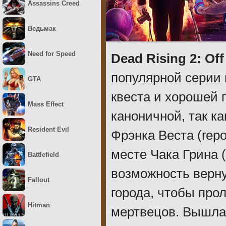
Assassins Creed
Ведьмак
Need for Speed
Dead Rising 2: Off
популярной серии 
GTA
квеста и хорошей 
Mass Effect
каноничной, так к
Resident Evil
Фрэнка Веста (геро
месте Чака Грина (
Battlefield
возможность верну
Fallout
города, чтобы про
Hitman
мертвецов. Вышла 