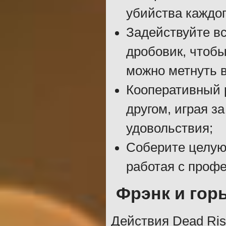
убийства каждог
Задействуйте вс
дробовик, чтобы
можно метнуть в
Кооперативный 
другом, играя з
удовольствия;
Соберите целую
работая с проф
Фрэнк и гор
Действия Dead Risi