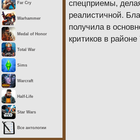
спецприемы, делая
Far Cry
реалистичной. Бла
Warhammer
получила в основн
Medal of Honor
критиков в районе 
Total War
Sims
Warcraft
Half-Life
Star Wars
Все антологии