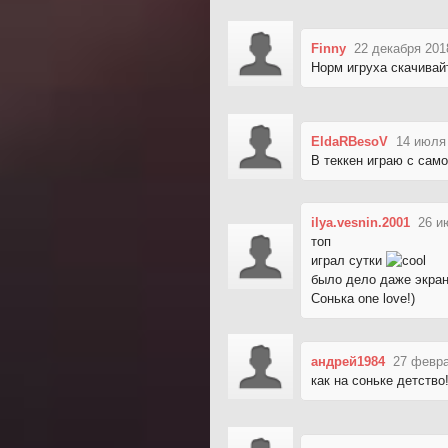
Finny
22 декабря 201
Норм игруха скачивай
EldaRBesoV
14 июля
В теккен играю с само
ilya.vesnin.2001
26 и
топ
играл сутки
было дело даже экран
Сонька one love!)
андрей1984
27 февра
как на соньке детство!!