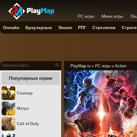
PC игры
Мини игры
Он
Онлайн
Браузерные
Экшен
РПГ
Стрелялки
Страте
PlayMap.ru
»
PC игры
»
Action
Популярные серии
Сталкер
Метро
Call of Duty