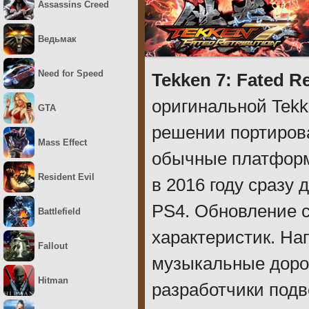
Assassins Creed
Ведьмак
Need for Speed
Tekken 7: Fated Re
оригинальной Tekk
GTA
решении портирова
Mass Effect
обычные платформ
Resident Evil
в 2016 году сразу 
PS4. Обновление 
Battlefield
характеристик. Н
Fallout
музыкальные дорож
Hitman
разработчики подв