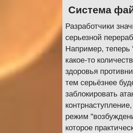
Система фай
Разработчики знач
серьезной перера
Например, теперь 
какое-то количест
здоровья противни
тем серьёзнее буд
заблокировать атак
контрнаступление,
режим "возбуждени
которое практичес