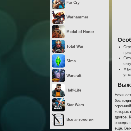
Far Cry
Warhammer
Medal of Honor
Осо
Total War
Огр
при
Сот
Sims
сит
Мак
уст
Warcraft
Выж
Half-Life
Начинает
безлюдны
Star Wars
огромной
которых 
другое. 
Все антологии
определе
ещё. Вых