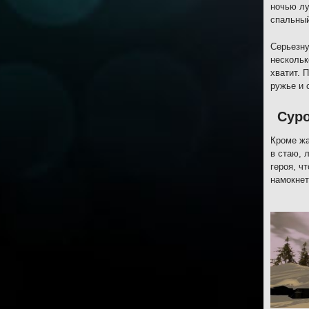
ночью лу
спальны
Серьезну
нескольк
хватит. 
ружье и 
Сур
Кроме жа
в стаю, 
героя, ч
намокнет