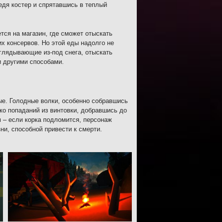
едя костер и спрятавшись в теплый
тся на магазин, где сможет отыскать
их консервов. Но этой еды надолго не
ыглядывающие из-под снега, отыскать
и другими способами.
е. Голодные волки, особенно собравшись
ко попаданий из винтовки, добравшись до
 – если корка подломится, персонаж
ни, способной привести к смерти.