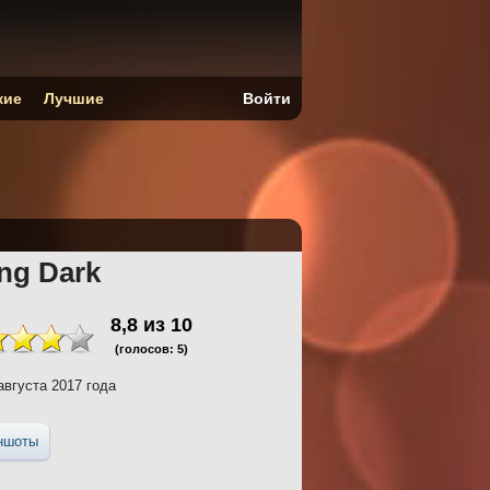
кие
Лучшие
Войти
ng Dark
8,8
из
10
(голосов:
5
)
августа 2017 года
ншоты