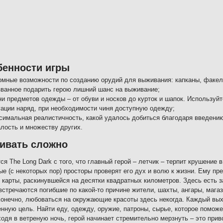
бенности игры
омные возможности по созданию орудий для выживания: капканы, факела
званное подарить герою лишний шанс на выживание;
ни предметов одежды – от обуви и носков до курток и шапок. Используй
уации наряд, при необходимости чиня доступную одежду;
симальная реалистичность, какой удалось добиться благодаря введению
алость и множеству других.
ивать сложно
ся The Long Dark с того, что главный герой – летчик – терпит крушение
е (с некоторых пор) просторы проверят его дух и волю к жизни. Ему пр
 карты, раскинувшейся на десятки квадратных километров. Здесь есть 
встречаются погибшие по какой-то причине жители, шахты, ангары, магаз
Конечно, любоваться на окружающие красоты здесь некогда. Каждый вы
нную цель. Найти еду, одежду, оружие, патроны, сырье, которое поможе
одя в ветреную ночь, герой начинает стремительно мерзнуть – это при