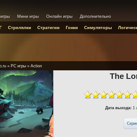
 игры
Мини игры
Онлайн игры
Дополнительно
Г
Стрелялки
Стратегии
Гонки
Симуляторы
Логичес
p.ru
»
PC игры
»
Action
The Lo
Дата выхода:
1 
Скри