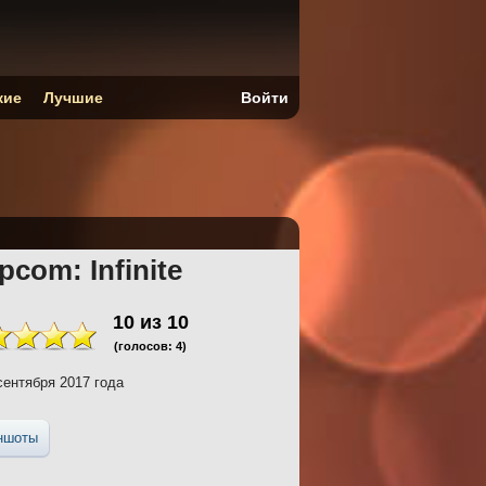
кие
Лучшие
Войти
pcom: Infinite
10
из
10
(голосов:
4
)
сентября 2017 года
ншоты