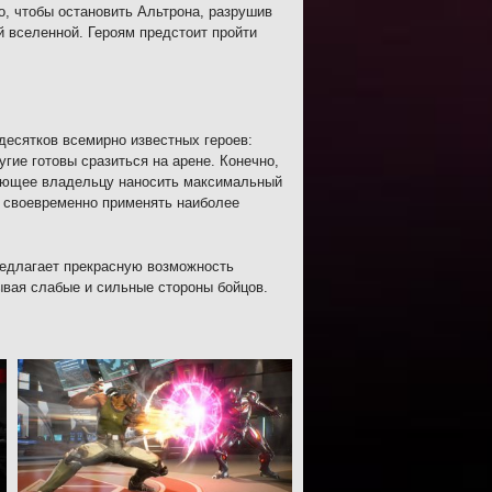
, чтобы остановить Альтрона, разрушив
й вселенной. Героям предстоит пройти
десятков всемирно известных героев:
гие готовы сразиться на арене. Конечно,
ляющее владельцу наносить максимальный
и своевременно применять наиболее
редлагает прекрасную возможность
ывая слабые и сильные стороны бойцов.