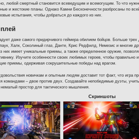
но, любой смертный становится всеведущим и всемогущим. То что нужно
рные и жестокие планы. Однако Камни Бесконечности разбросаны по все
ровые испытания, чтобы добраться до каждого из них.
мплей
адует даже самого придирчивого геймера обилием бойцов. Больше трех 
паук, Халк, Соколиный глаз, Данте, Крис Редфилд, Немезис и многие дру
з них имеет уникальные приемы, а также определенное оружие, позво
тивнику. Изучите особенности своих любимых героев, чтобы правильно 
ие приемы, одерживая сокрушительные победы над врагом.
довольствия новичкам и опытным людям доставит тот факт, что игра п
я командами – двое против двух. Создавайте непобедимые дуэты, учит
 немалый простор для тактического мышления.
Скриншоты