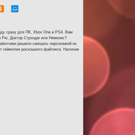
ду сразу для ПК, Xbox One и PS4. Вам
ли Рю, Доктор Стрэндж или Немезис?
зработчики решили смешать персонажей из
т геймплея роскошного файтинга. Наличие