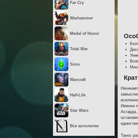
Far Cry
Warhammer
Medal of Honor
Осо
Бол
Total War
Дес
Уни
Воз
Sims
Мно
Крат
Warcraft
Начинает
замыслил
Half-Life
вселенно
Именно п
Star Wars
Асгарда,
останови
единстве
Все антологии
Танос ра