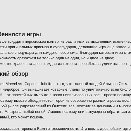
бенности игры
ьше тридцати персонажей взятых из различных вымышленных вселенны
ятки оригинальных приемов и суперударов, делающие игру ещё более и
кальные спецудары для каждого персонажа, благодаря которым игра ста
можность сражаться не только один на один, но и двое на двое;
жество красочных арен, каждая из которых проработана удивительно тщ
кий обзор
ся Marvel vs. Capcom: Infinite с того, что главный злодей Альтрон Сиг
 недоброе. Он вынашивает коварные планы по уничтожению всей биологи
й – от простейших амеб до высоко цивилизованных рас – просто погибнут
оэтому вместе объединяются герои из совершенно разных игровых вселе
 бойцы спецодразделений из Обители зла, охотник за демонами и многие
ть Альтрона любой ценой. Именно поэтому они вынуждены обратиться з
нный, кто может помочь.
ссказывает героям о Камнях Бесконечности. Эти шесть древнейших арт