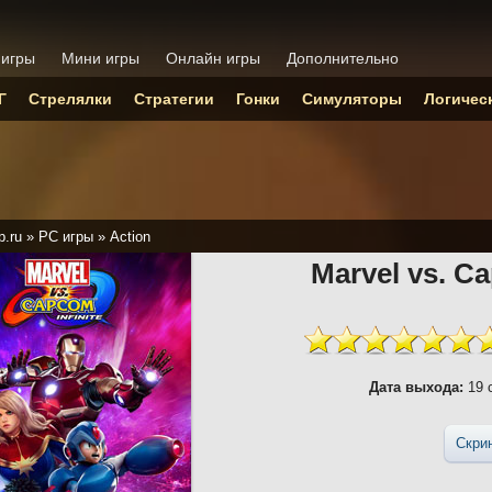
 игры
Мини игры
Онлайн игры
Дополнительно
Г
Стрелялки
Стратегии
Гонки
Симуляторы
Логичес
p.ru
»
PC игры
»
Action
Marvel vs. Ca
Дата выхода:
19 
Скри