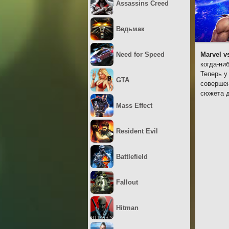
Assassins Creed
Ведьмак
Need for Speed
Marvel v
когда-ни
Теперь у
GTA
совершен
сюжета д
Mass Effect
Resident Evil
Battlefield
Fallout
Hitman