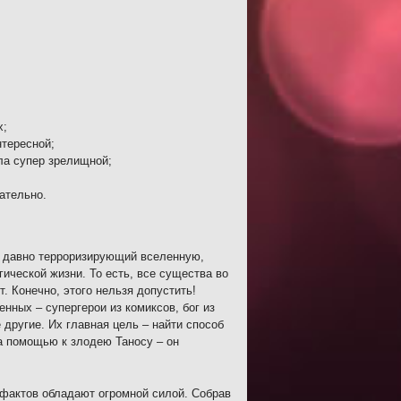
х;
нтересной;
ла супер зрелищной;
ательно.
ма, давно терроризирующий вселенную,
ческой жизни. То есть, все существа во
. Конечно, этого нельзя допустить!
нных – супергерои из комиксов, бог из
 другие. Их главная цель – найти способ
а помощью к злодею Таносу – он
ефактов обладают огромной силой. Собрав