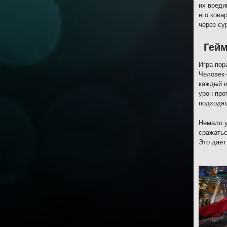
их воеди
его кова
через су
Гей
Игра пор
Человек-
каждый и
урон про
подходящ
Немало у
сражатьс
Это дает