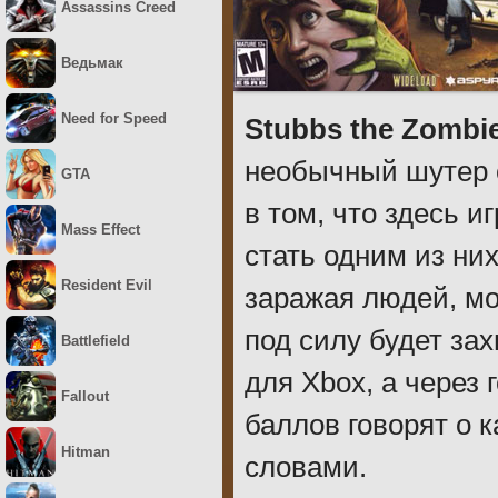
Assassins Creed
Ведьмак
Need for Speed
Stubbs the Zombie
необычный шутер о
GTA
в том, что здесь и
Mass Effect
стать одним из ни
Resident Evil
заражая людей, мо
под силу будет зах
Battlefield
для Xbox, а через 
Fallout
баллов говорят о 
Hitman
словами.