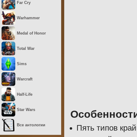
Far Cry
Warhammer
Medal of Honor
Total War
Sims
Warcraft
Half-Life
Star Wars
Особенност
Все антологии
Пять типов край