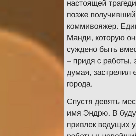
настоящей трагеди
позже получивший
коммивояжер. Един
Манди, которую о
суждено быть вмес
– придя с работы, 
думая, застрелил е
города.
Спустя девять мес
имя Эндрю. В буд
привлек ведущих у