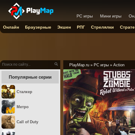
PC игры
Мини игры
Он
Онлайн
Браузерные
Экшен
РПГ
Стрелялки
Страте
PlayMap.ru
»
PC игры
»
Action
Популярные серии
Сталкер
Метро
Call of Duty