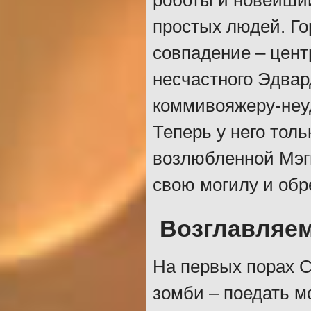
роботы и новейши
простых людей. Го
совпадение – цент
несчастного Эдвар
коммивояжеру-неуд
Теперь у него толь
возлюбленной Мэгг
свою могилу и обр
Возглавляем
На первых порах 
зомби – поедать м