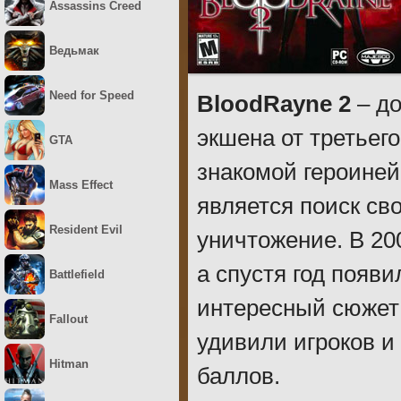
Assassins Creed
Ведьмак
Need for Speed
BloodRayne 2
– до
экшена от третьего
GTA
знакомой героиней
Mass Effect
является поиск св
Resident Evil
уничтожение. В 20
а спустя год появ
Battlefield
интересный сюжет
Fallout
удивили игроков и 
Hitman
баллов.