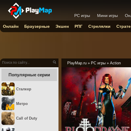
PC игры
Мини игры
Он
Онлайн
Браузерные
Экшен
РПГ
Стрелялки
Страте
PlayMap.ru
»
PC игры
»
Action
Популярные серии
Сталкер
Метро
Call of Duty