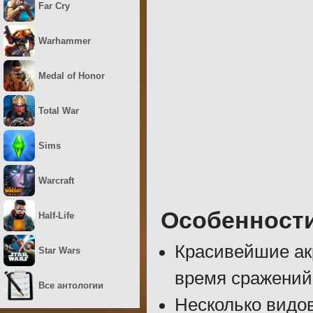
Far Cry
Warhammer
Medal of Honor
Total War
Sims
Warcraft
Особенност
Half-Life
Красивейшие ак
Star Wars
время сражений
Все антологии
Несколько видо