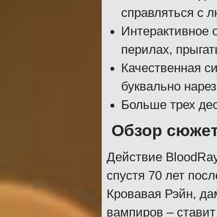
справляться с 
Интерактивное о
перилах, прыгат
Качественная с
буквально нарез
Больше трех де
Обзор сюже
Действие BloodRay
спустя 70 лет пос
Кровавая Рэйн, д
вампиров – ставит