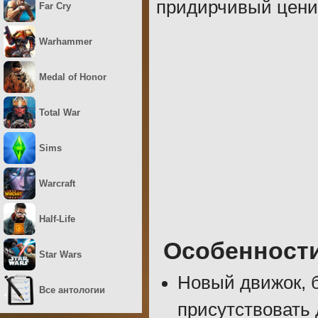
придирчивый цени
Far Cry
Warhammer
Medal of Honor
Total War
Sims
Warcraft
Half-Life
Особенност
Star Wars
Новый движок, 
Все антологии
присутствовать 