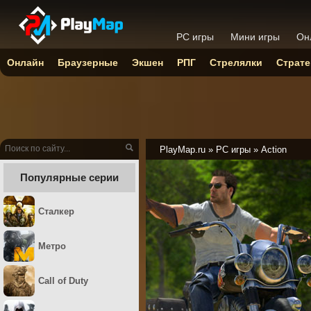
PC игры
Мини игры
Он
Онлайн
Браузерные
Экшен
РПГ
Стрелялки
Страте
PlayMap.ru
»
PC игры
»
Action
Популярные серии
Сталкер
Метро
Call of Duty