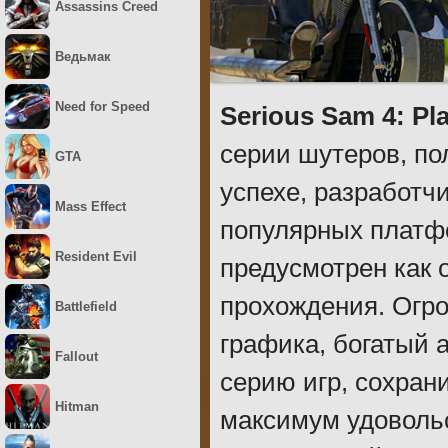
Assassins Creed
Ведьмак
Need for Speed
Serious Sam 4: Pl
серии шутеров, п
GTA
успехе, разработч
Mass Effect
популярных платфо
Resident Evil
предусмотрен как 
прохождения. Огро
Battlefield
графика, богатый 
Fallout
серию игр, сохран
Hitman
максимум удоволь