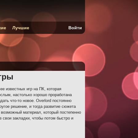
кие
Лучшие
Войти
игры
лее известных игр на ПК, которая
рослым, настолько хорошо проработана
ать что-то новое. Overlord постоянно
ругое решение, и тогда развитие сюжета
ь возможный материал, который постепенно
в свои закладки, чтобы потом быстро и