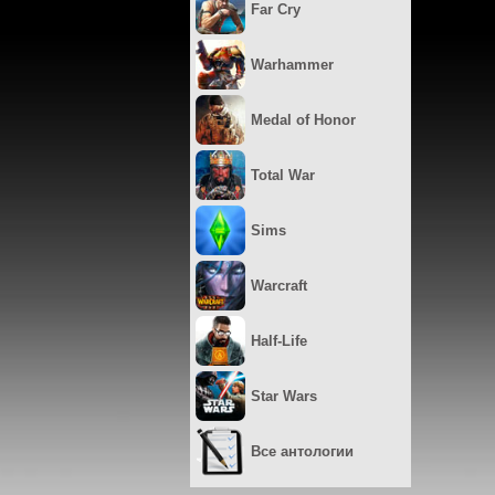
Far Cry
Warhammer
Medal of Honor
Total War
Sims
Warcraft
Half-Life
Star Wars
Все антологии