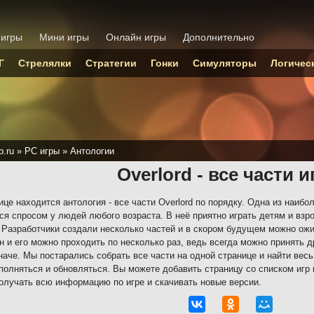
 игры
Мини игры
Онлайн игры
Дополнительно
Г
Стрелялки
Стратегии
Гонки
Симуляторы
Логичес
p.ru
»
PC игры
»
Антологии
Overlord - все части 
ице находится антология - все части Overlord по порядку. Одна из наибо
ся спросом у людей любого возраста. В неё приятно играть детям и вз
 Разработчики создали несколько частей и в скором будущем можно ожид
н и его можно проходить по несколько раз, ведь всегда можно принять д
наче. Мы постарались собрать все части на одной странице и найти вес
полняться и обновляться. Вы можете добавить страницу со списком игр 
олучать всю информацию по игре и скачивать новые версии.