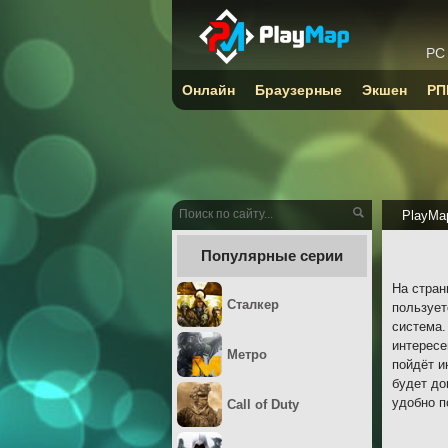
PC
Онлайн
Браузерные
Экшен
РП
PlayMa
Популярные серии
На стран
Сталкер
пользует
система.
интересе
Метро
пойдёт и
будет до
удобно п
Call of Duty