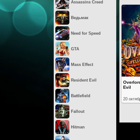
Assassins Creed
Ведьмак
Need for Speed
GTA
Mass Effect
Resident Evil
Overlor
Evil
Battlefield
20 октяб
Fallout
Hitman