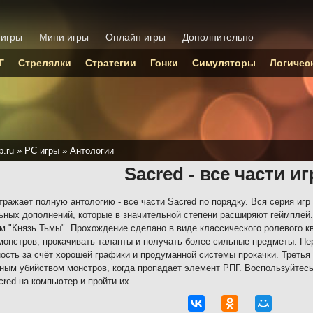
 игры
Мини игры
Онлайн игры
Дополнительно
Г
Стрелялки
Стратегии
Гонки
Симуляторы
Логичес
p.ru
»
PC игры
»
Антологии
Sacred - все части и
тражает полную антологию - все части Sacred по порядку. Вся серия игр
ных дополнений, которые в значительной степени расширяют геймплей. 
м "Князь Тьмы". Прохождение сделано в виде классического ролевого кве
монстров, прокачивать таланты и получать более сильные предметы. П
ость за счёт хорошей графики и продуманной системы прокачки. Третья
ным убийством монстров, когда пропадает элемент РПГ. Воспользуйтесь
cred на компьютер и пройти их.