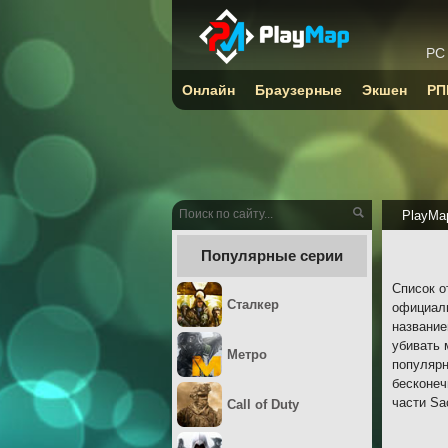
PC
Онлайн
Браузерные
Экшен
РП
PlayMa
Популярные серии
Список о
Сталкер
официаль
название
убивать 
Метро
популярн
бесконеч
части Sa
Call of Duty