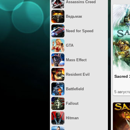
Assassins Creed
Ведьмак
Need for Speed
GTA
Mass Effect
Resident Evil
Sacred 
Battlefield
5 август
Fallout
Hitman