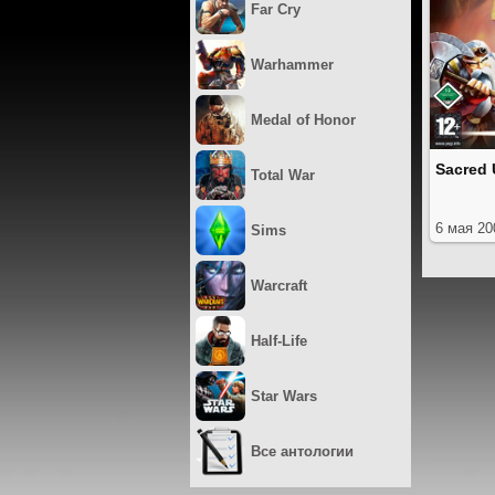
Far Cry
Warhammer
Medal of Honor
Sacred 
Total War
6 мая 20
Sims
Warcraft
Half-Life
Star Wars
Все антологии