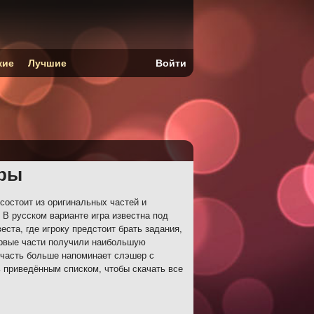
кие
Лучшие
Войти
гры
 состоит из оригинальных частей и
В русском варианте игра известна под
ста, где игроку предстоит брать задания,
ервые части получили наибольшую
 часть больше напоминает слэшер с
 приведённым списком, чтобы скачать все