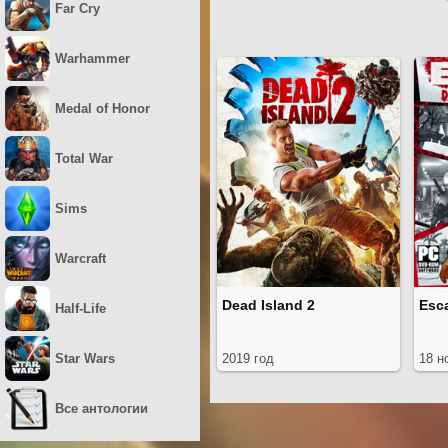
Far Cry
Warhammer
Medal of Honor
Total War
Sims
Warcraft
Dead Island 2
Esc
Half-Life
Star Wars
2019 год
18 н
Все антологии