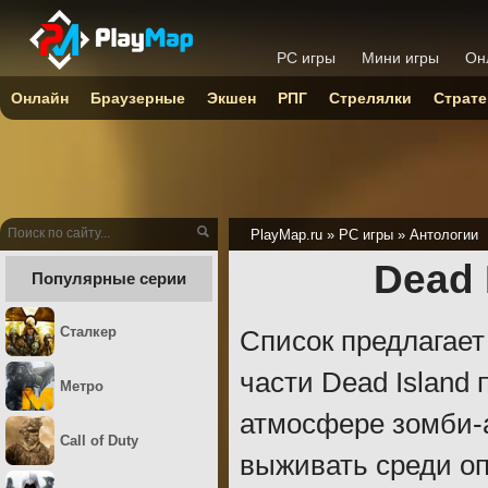
PC игры
Мини игры
Он
Онлайн
Браузерные
Экшен
РПГ
Стрелялки
Страте
PlayMap.ru
»
PC игры
»
Антологии
Dead 
Популярные серии
Сталкер
Список предлагает
части Dead Island 
Метро
атмосфере зомби-а
Call of Duty
выживать среди оп