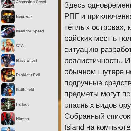
Assassins Creed
Здесь одновремен
РПГ и приключения
Ведьмак
тёплых островах, 
Need for Speed
райских мест в по
GTA
ситуацию разрабо
реалистичность. И
Mass Effect
обычном шутере н
Resident Evil
подручные средств
Battlefield
предметы могут по
опасных видов ору
Fallout
Собранный список 
Hitman
Island на компьют