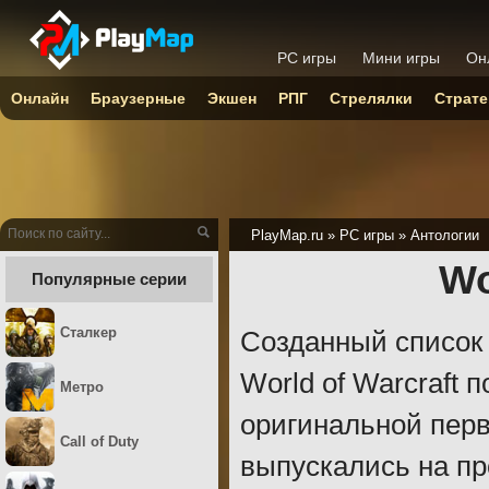
PC игры
Мини игры
Он
Онлайн
Браузерные
Экшен
РПГ
Стрелялки
Страте
PlayMap.ru
»
PC игры
»
Антологии
Wo
Популярные серии
Сталкер
Созданный список 
World of Warcraft п
Метро
оригинальной перв
Call of Duty
выпускались на пр