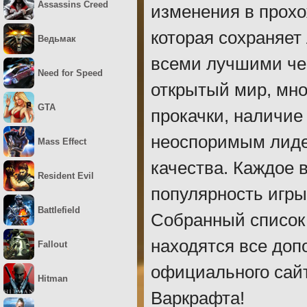
Assassins Creed
изменения в прох
которая сохраняет
Ведьмак
всеми лучшими че
Need for Speed
открытый мир, мно
GTA
прокачки, наличие
неоспоримым лидер
Mass Effect
качества. Каждое
Resident Evil
популярность игры
Battlefield
Собранный список 
находятся все доп
Fallout
официального сайт
Hitman
Варкрафта!