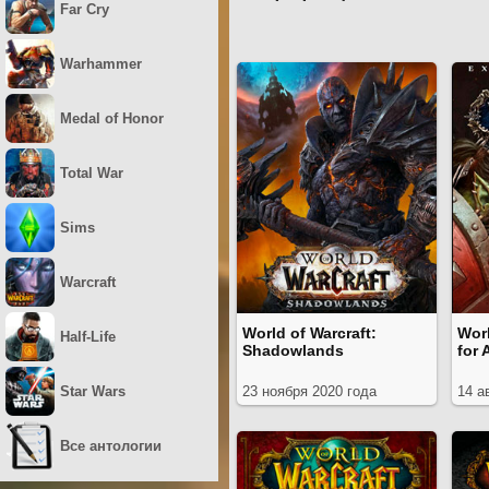
Far Cry
Warhammer
Medal of Honor
Total War
Sims
Warcraft
World of Warcraft:
Worl
Half-Life
Shadowlands
for 
Star Wars
23 ноября 2020 года
14 а
Все антологии