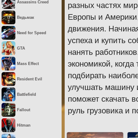
Assassins Creed
разных частях мира
Европы и Америки,
Ведьмак
движения. Начина
Need for Speed
успеха и купить с
GTA
нанять работников
экономикой, когда
Mass Effect
подбирать наиболе
Resident Evil
улучшать машину и
Battlefield
поможет скачать вс
руль грузовика и п
Fallout
Hitman