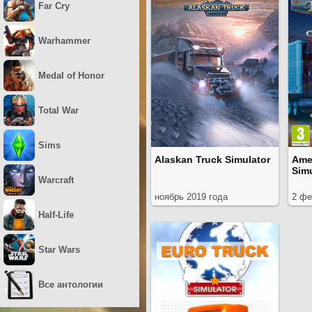
Far Cry
Warhammer
Medal of Honor
Total War
Sims
Alaskan Truck Simulator
Ame
Simu
Warcraft
ноябрь 2019 года
2 фе
Half-Life
Star Wars
Все антологии