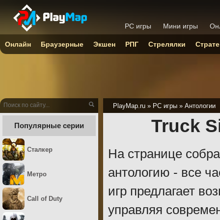
PC игры
Мини игры
Он
Онлайн
Браузерные
Экшен
РПГ
Стрелялки
Страте
PlayMap.ru
»
PC игры
»
Антологии
Truck S
Популярные серии
Сталкер
На странице собр
антологию - все ч
Метро
игр предлагает во
Call of Duty
управляя совреме