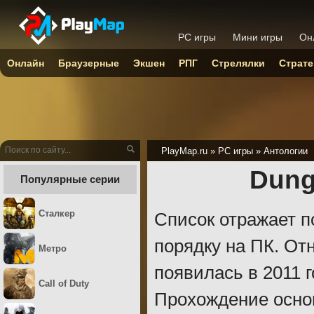
PC игры
Мини игры
Он
Онлайн
Браузерные
Экшен
РПГ
Стрелялки
Страте
PlayMap.ru
»
PC игры
»
Антологии
Dung
Популярные серии
Сталкер
Список отражает п
порядку на ПК. От
Метро
появилась в 2011 
Call of Duty
Прохождение основ