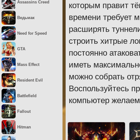
Assassins Creed
которым правит тё
времени требует м
Ведьмак
расширять туннели
Need for Speed
строить хитрые ло
GTA
постоянно атакова
иметь максимальн
Mass Effect
можно собрать отр
Resident Evil
Воспользуйтесь пр
Battlefield
компьютер желаем
Fallout
Hitman