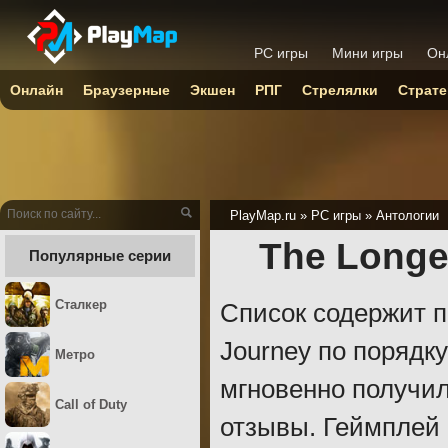
PC игры
Мини игры
Он
Онлайн
Браузерные
Экшен
РПГ
Стрелялки
Страте
PlayMap.ru
»
PC игры
»
Антологии
The Longe
Популярные серии
Сталкер
Список содержит п
Journey по порядку
Метро
мгновенно получи
Call of Duty
отзывы. Геймплей 