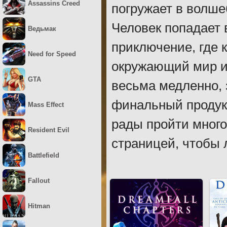
Assassins Creed
погружает в волше
Человек попадает 
Ведьмак
приключение, где 
Need for Speed
окружающий мир и
GTA
весьма медленно, 
финальный продук
Mass Effect
рады пройти много
Resident Evil
страницей, чтобы 
Battlefield
Fallout
Hitman