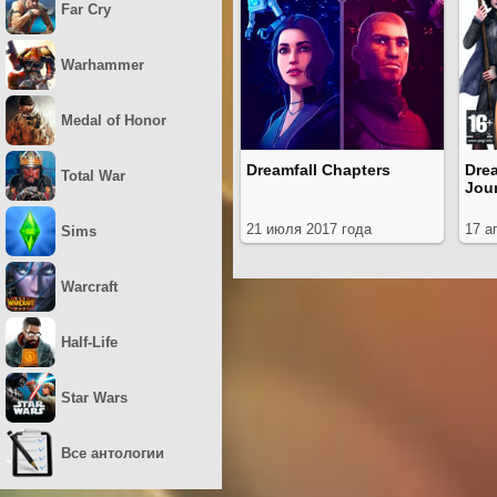
Far Cry
Warhammer
Medal of Honor
Dreamfall Chapters
Dre
Total War
Jou
21 июля 2017 года
17 а
Sims
Warcraft
Half-Life
Star Wars
Все антологии