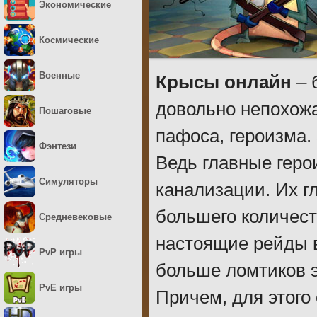
Экономические
Космические
Военные
Крысы онлайн
– 
довольно непохожа
Пошаговые
пафоса, героизма.
Фэнтези
Ведь главные геро
Симуляторы
канализации. Их г
большего количест
Средневековые
настоящие рейды 
PvP игры
больше ломтиков э
PvE игры
Причем, для этого