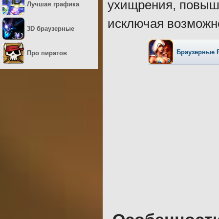
ухищрения, повыш
Лучшая графика
исключая возможн
3D браузерные
Браузерные 
Про пиратов