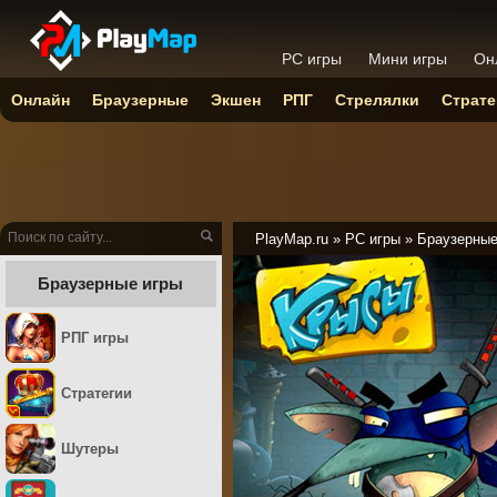
PC игры
Мини игры
Он
Онлайн
Браузерные
Экшен
РПГ
Стрелялки
Страте
PlayMap.ru
»
PC игры
»
Браузерны
Браузерные игры
РПГ игры
Стратегии
Шутеры