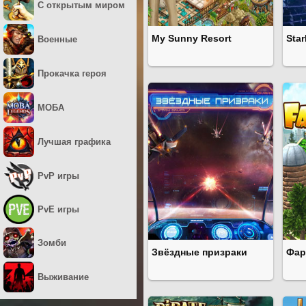
С открытым миром
My Sunny Resort
Sta
Военные
Прокачка героя
МОБА
Лучшая графика
PvP игры
PvE игры
Зомби
Звёздные призраки
Фар
Выживание