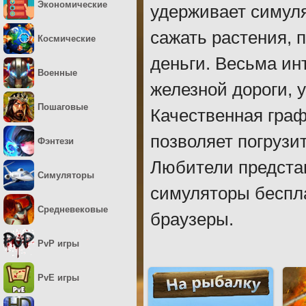
Экономические
удерживает симуля
сажать растения, 
Космические
деньги. Весьма ин
Военные
железной дороги, 
Пошаговые
Качественная гра
позволяет погрузит
Фэнтези
Любители представ
Симуляторы
симуляторы беспла
Средневековые
браузеры.
PvP игры
PvE игры