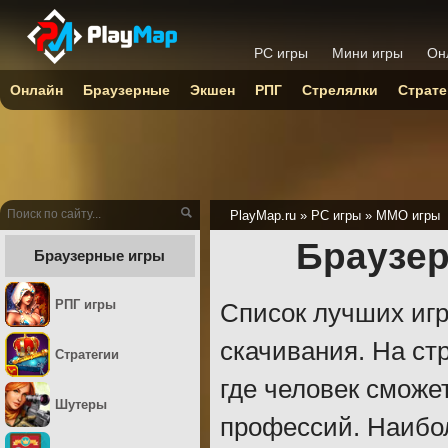
PC игры
Мини игры
Он
Онлайн
Браузерные
Экшен
РПГ
Стрелялки
Страте
PlayMap.ru
»
PC игры
»
ММО игры
Браузе
Браузерные игры
РПГ игры
Список лучших игр
скачивания. На ст
Стратегии
где человек сможе
Шутеры
профессий. Наибо