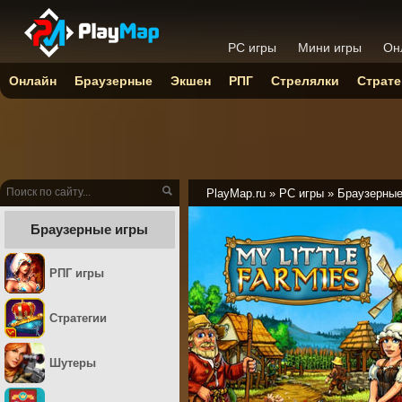
PC игры
Мини игры
Он
Онлайн
Браузерные
Экшен
РПГ
Стрелялки
Страте
PlayMap.ru
»
PC игры
»
Браузерны
Браузерные игры
РПГ игры
Стратегии
Шутеры