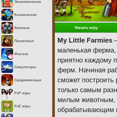
Экономические
Космические
Начать игру
Военные
My Little Farmies
–
Пошаговые
маленькая ферма, 
Фэнтези
приятно каждому 
Симуляторы
ферм. Начиная раб
сможет построить 
Средневековые
только самым раз
PvP игры
милым животным, 
PvE игры
обрабатывающим ц