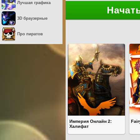
Лучшая графика
Начать
3D браузерные
Про пиратов
Империя Онлайн 2:
Fair
Халифат