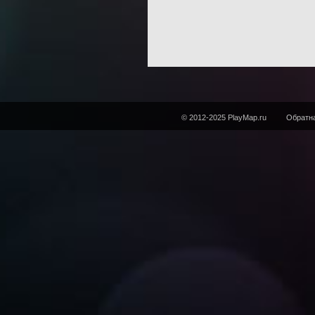
© 2012-2025 PlayMap.ru
Обратна