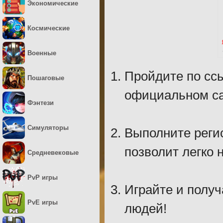
Экономические
Космические
Военные
Пройдите по ссы
Пошаговые
официальном сай
Фэнтези
Симуляторы
Выполните регис
позволит легко н
Средневековые
PvP игры
Играйте и получ
PvE игры
людей!