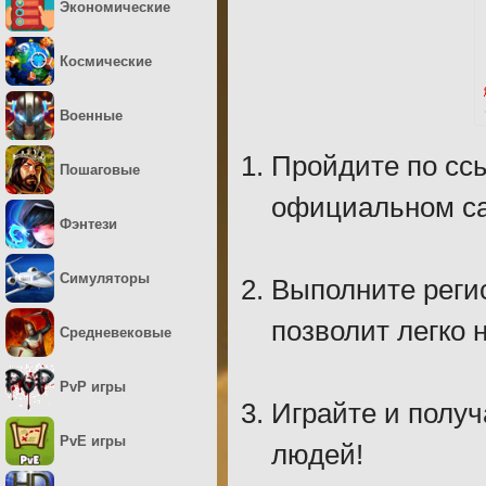
Экономические
Космические
Военные
Пройдите по ссы
Пошаговые
официальном са
Фэнтези
Симуляторы
Выполните регис
позволит легко н
Средневековые
PvP игры
Играйте и получ
PvE игры
людей!