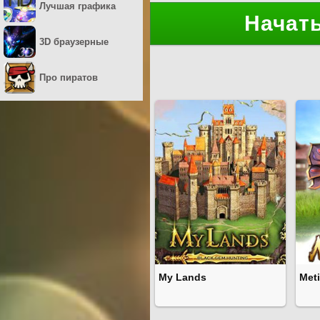
Лучшая графика
Начать
3D браузерные
Про пиратов
My Lands
Meti