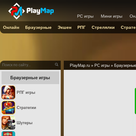
PC игры
Мини игры
Он
Онлайн
Браузерные
Экшен
РПГ
Стрелялки
Страте
PlayMap.ru
»
PC игры
»
Браузерны
Браузерные игры
РПГ игры
Стратегии
Шутеры