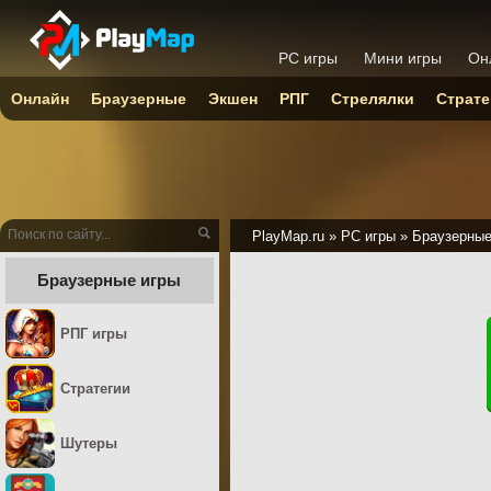
PC игры
Мини игры
Он
Онлайн
Браузерные
Экшен
РПГ
Стрелялки
Страте
PlayMap.ru
»
PC игры
»
Браузерны
Браузерные игры
РПГ игры
Стратегии
Шутеры