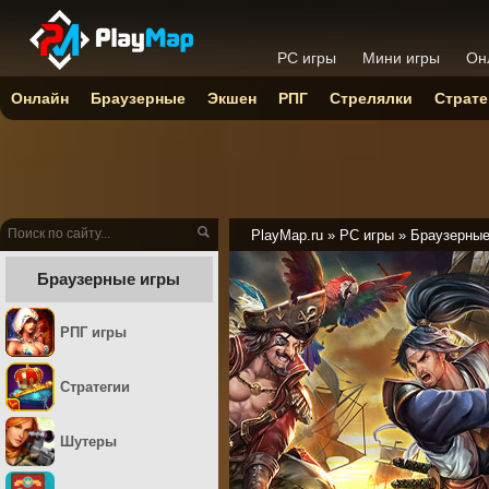
PC игры
Мини игры
Он
Онлайн
Браузерные
Экшен
РПГ
Стрелялки
Страте
PlayMap.ru
»
PC игры
»
Браузерны
Браузерные игры
РПГ игры
Стратегии
Шутеры