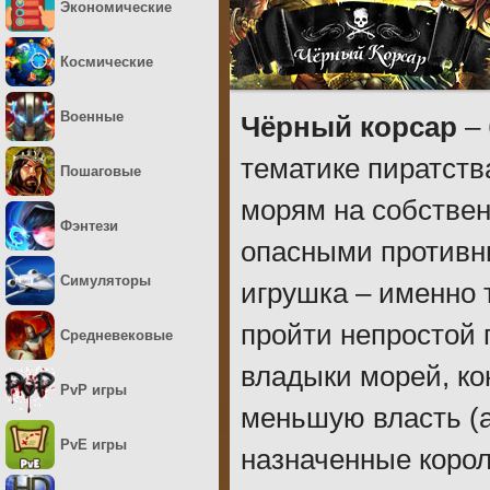
Экономические
Космические
Военные
Чёрный корсар
– 
тематике пиратств
Пошаговые
морям на собствен
Фэнтези
опасными противни
Симуляторы
игрушка – именно 
пройти непростой 
Средневековые
владыки морей, к
PvP игры
меньшую власть (а
PvE игры
назначенные корол