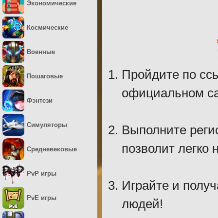
Экономические
Космические
Военные
Пройдите по ссы
Пошаговые
официальном са
Фэнтези
Симуляторы
Выполните регис
позволит легко н
Средневековые
PvP игры
Играйте и получ
PvE игры
людей!