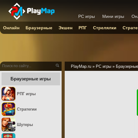
PC игры
Мини игры
Он
Онлайн
Браузерные
Экшен
РПГ
Стрелялки
Страте
PlayMap.ru
»
PC игры
»
Браузерны
Браузерные игры
РПГ игры
Стратегии
Шутеры