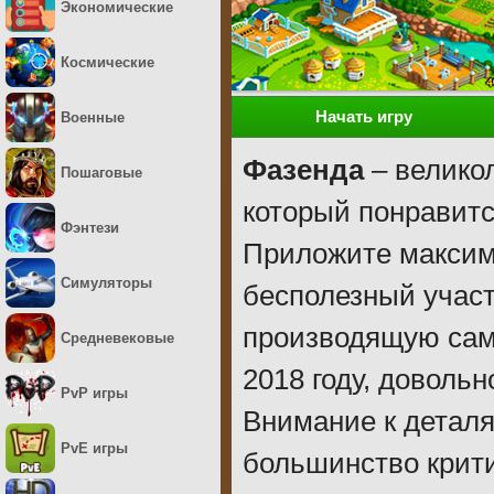
Экономические
Космические
Начать игру
Военные
Фазенда
– велико
Пошаговые
который понравитс
Фэнтези
Приложите максим
Симуляторы
бесполезный учас
производящую сам
Средневековые
2018 году, доволь
PvP игры
Внимание к деталя
PvE игры
большинство крит