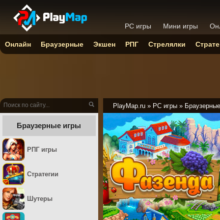
PC игры
Мини игры
Он
Онлайн
Браузерные
Экшен
РПГ
Стрелялки
Страте
PlayMap.ru
»
PC игры
»
Браузерны
Браузерные игры
РПГ игры
Стратегии
Шутеры