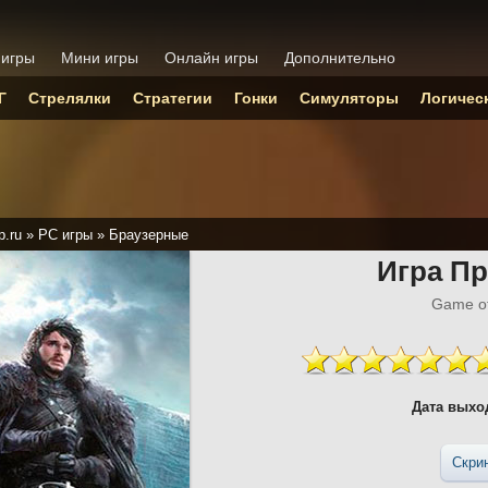
 игры
Мини игры
Онлайн игры
Дополнительно
Г
Стрелялки
Стратегии
Гонки
Симуляторы
Логичес
p.ru
»
PC игры
»
Браузерные
Игра П
Game of
Дата выхо
Скри