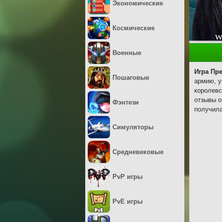
Экономические
Космические
Военные
Игра Пр
Пошаговые
армию, у
королевс
отзывы о
Фэнтези
получила
Симуляторы
Средневековые
PvP игры
PvE игры