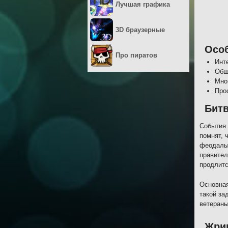
Лучшая графика
3D браузерные
Осо
Про пиратов
Инт
Обш
Мно
Про
Битв
События 
помнят, 
феодалы 
правител
продлитс
Основная
такой за
ветераны
Жри