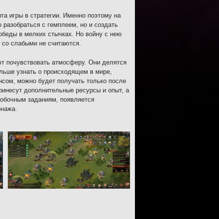
та игры в стратегии. Именно поэтому на
 разобраться с гемплеем, но и создать
обеды в мелких стычках. Но войну с нею
е со слабыми не считаются.
ют почувствовать атмосферу. Они делятся
ольше узнать о происходящем в мире,
сом, можно будет получать только после
принесут дополнительные ресурсы и опыт, а
побочным заданиям, появляется
онажа.