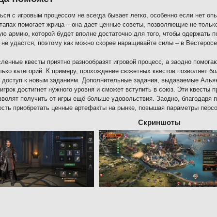
ься с игровым процессом не всегда бывает легко, особенно если нет опы
тапах помогает жрица – она дает ценные советы, позволяющие не только
ю армию, которой будет вполне достаточно для того, чтобы одержать п
 не удастся, поэтому как можно скорее наращивайте силы – в Вестерос
ленные квесты приятно разнообразят игровой процесс, а заодно помога
лько категорий. К примеру, прохождение сюжетных квестов позволяет б
 доступ к новым заданиям. Дополнительные задания, выдаваемые Альян
к игрок достигнет нужного уровня и сможет вступить в союз. Эти квесты 
зволят получить от игры ещё больше удовольствия. Заодно, благодаря 
сть приобретать ценные артефакты на рынке, повышая параметры перс
Скриншоты