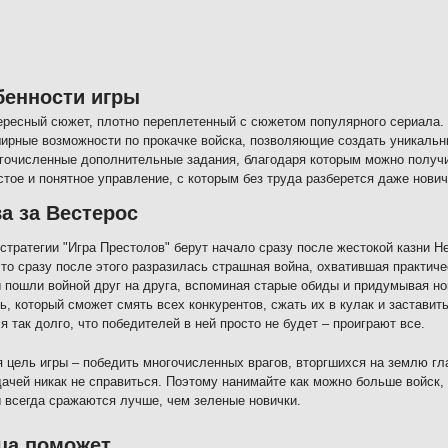
бенности игры
ересный сюжет, плотно переплетенный с сюжетом популярного сериала.
ирные возможности по прокачке войска, позволяющие создать уникальн
гочисленные дополнительные задания, благодаря которым можно получ
стое и понятное управление, с которым без труда разберется даже нович
а за Вестерос
стратегии "Игра Престолов" берут начало сразу после жестокой казни Н
что сразу после этого разразилась страшная война, охватившая практич
пошли войной друг на друга, вспоминая старые обиды и придумывая н
ь, который сможет смять всех конкурентов, сжать их в кулак и заставит
я так долго, что победителей в ней просто не будет – проиграют все.
 цель игры – победить многочисленных врагов, вторгшихся на землю гла
дачей никак не справиться. Поэтому нанимайте как можно больше войск, 
 всегда сражаются лучше, чем зеленые новички.
ца поможет