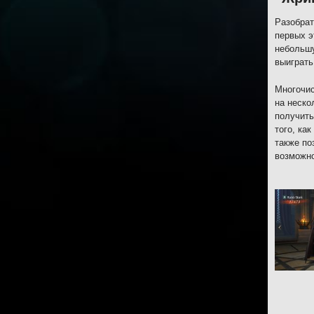
Разобрат
первых э
небольшу
выиграть
Многочис
на неско
получить
того, ка
также по
возможно