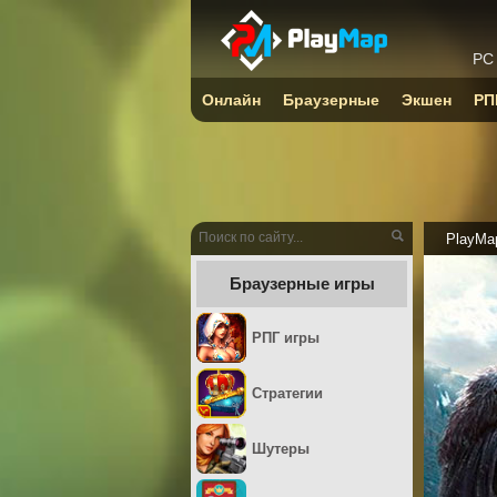
PC
Онлайн
Браузерные
Экшен
РП
PlayMa
Браузерные игры
РПГ игры
Стратегии
Шутеры