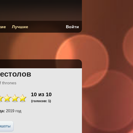
кие
Лучшие
Войти
рестолов
 thrones
10
из
10
(голосов:
1
)
да:
2019 год
ншоты