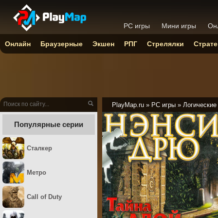
PC игры
Мини игры
Он
Онлайн
Браузерные
Экшен
РПГ
Стрелялки
Страте
PlayMap.ru
»
PC игры
»
Логические
Популярные серии
Сталкер
Метро
Call of Duty