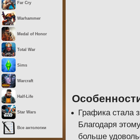
Far Cry
Warhammer
Medal of Honor
Total War
Sims
Warcraft
Особенност
Half-Life
Графика стала з
Star Wars
Благодаря этому
Все антологии
больше удовольс