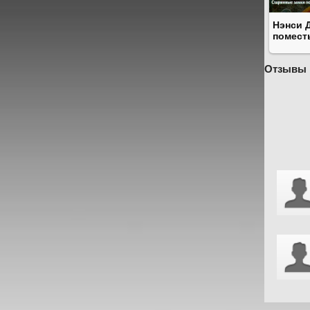
Нэнси 
помест
Отзывы 