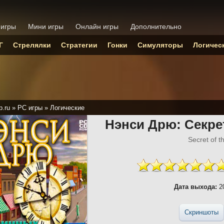
 игры
Мини игры
Онлайн игры
Дополнительно
Г
Стрелялки
Стратегии
Гонки
Симуляторы
Логичес
p.ru
»
PC игры
»
Логические
Нэнси Дрю: Секре
Secret of t
Дата выхода:
20
Скриншоты