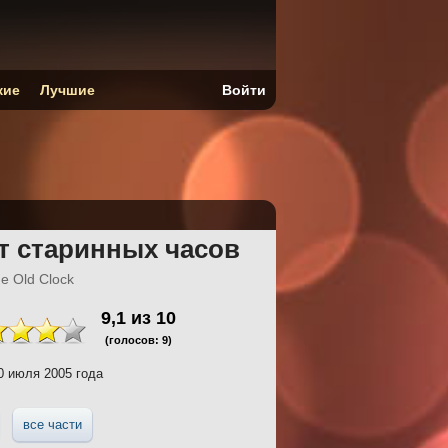
кие
Лучшие
Войти
т старинных часов
he Old Clock
9,1
из
10
(голосов:
9
)
 июля 2005 года
все части