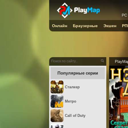
PC
Онлайн
Браузерные
Экшен
РП
PlayMa
Популярные серии
Сталкер
Метро
Call of Duty