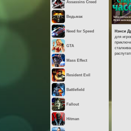
Assassins Creed
Ведьмак
Need for Speed
Нэнси Д
для игро
приключе
GTA
сталкива
распутат
Mass Effect
Resident Evil
Battlefield
Fallout
Hitman