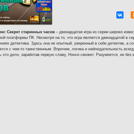
рю: Секрет старинных часов
– двенадцатая игра из серии широко извес
вой платформы ПК. Несмотря на то, что игра является двенадцатой в сер
ниях детектива. Здесь она не опытный, уверенный в себе детектив, а с
ется с чем-то таинственным. Впрочем, логика и наблюдательность всегд
ь это дело, заработав первую славу, Нэнси сможет. Разумеется, не без