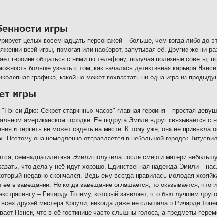
бенности игры
урирует целых восемнадцать персонажей – больше, чем когда-либо до э
яжении всей игры, помогая или наоборот, запутывая её. Другие же ни ра
ает героине общаться с ними по телефону, получая полезные советы, 
можность больше узнать о том, как началась детективная карьера Нэнси
иколепная графика, какой не может похвастать ни одна игра из предыду
ет игры
 "Нэнси Дрю: Секрет старинных часов" главная героиня – простая деву
альном американском городке. Её подруга Эмили вдруг связывается с н
ния и терпеть не может сидеть на месте. К тому уже, она не привыкла 
х. Поэтому она немедленно отправляется в небольшой городок Титусвил
тся, семнадцатилетняя Эмили получила после смерти матери небольшую
казать, что дела у неё идут хорошо. Единственная надежда Эмили – на
который недавно скончался. Ведь ему всегда нравилась молодая хозяйка 
 её в завещании. Но когда завещание оглашается, то оказывается, что
экстрасенсу – Ричарду Топему, который заявляет, что был лучшим друго
всех друзей мистера Кроули, никогда даже не слышала о Ричарде Топе
вает Нэнси, что в её гостинице часто слышны голоса, а предметы пере