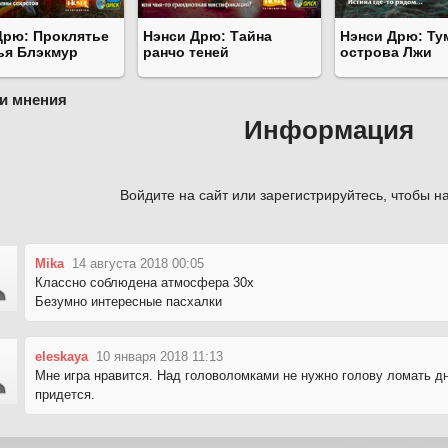
Дрю: Проклятье
Нэнси Дрю: Тайна
Нэнси Дрю: Ту
ья Блэкмур
ранчо теней
острова Лжи
и мнения
Информация
Войдите на сайт или зарегистрируйтесь, чтобы на
Mika
14 августа 2018 00:05
Классно соблюдена атмосфера 30х
Безумно интересные пасхалки
eleskaya
10 января 2018 11:13
Мне игра нравится. Над головоломками не нужно голову ломать дн
придется.