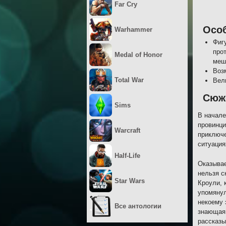
Far Cry
Осо
Warhammer
Фиг
прот
Medal of Honor
меш
Воз
Total War
Вел
Сюж
Sims
В начале
провинци
Warcraft
приключе
ситуация
Half-Life
Оказывае
нельзя с
Star Wars
Кроули, 
упомянул
некоему 
Все антологии
знающая 
рассказы