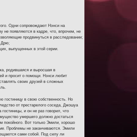
того. Одни сопровождают Нэнси на
зу не появляются в кадре, что, впрочем, не
позволяющие продвинуться в расследовании;
 Дрю;
щих, выпущенных в этой серии.
шка, родившаяся и выросшая в
ей и просит о помощи. Нэнси любит
оставлять своих друзей в сложных
ль.
 гостиницу в свою собственность. Но
следство от престарелого соседа, Джошуа
гостиницы, и он не раз говорил, что
 имущество умершего должно достаться
м покойного. Вот только Эмили, хорошо
ме. Проблемы не заканчиваются. Эмили
мещаются сами собой. Под силу ли