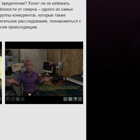
т вредителем? Хочет ли он избежать
близости от смерча – одного из самых
руппы конкурентов, которые также
щательное расследование, познакомиться с
 всем происходящим.