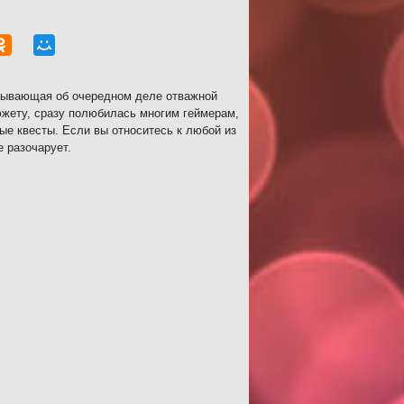
азывающая об очередном деле отважной
южету, сразу полюбилась многим геймерам,
ные квесты. Если вы относитесь к любой из
е разочарует.