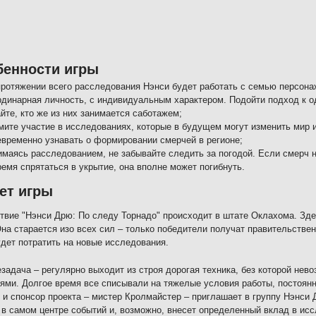
бенности игры
протяжении всего расследования Нэнси будет работать с семью персона
рдинарная личность, с индивидуальным характером. Подойти подход к о
йте, кто же из них занимается саботажем;
мите участие в исследованиях, которые в будущем могут изменить мир и
евременно узнавать о формировании смерчей в регионе;
имаясь расследованием, не забывайте следить за погодой. Если смерч н
ремя спрятаться в укрытие, она вполне может погибнуть.
ет игры
твие "Нэнси Дрю: По следу Торнадо" происходит в штате Оклахома. Зде
Она старается изо всех сил – только победители получат правительстве
дет потратить на новые исследования.
езадача – регулярно выходит из строя дорогая техника, без которой не
ями. Долгое время все списывали на тяжелые условия работы, постоян
 и спонсор проекта – мистер Кролмайстер – приглашает в группу Нэнси 
 в самом центре событий и, возможно, внесет определенный вклад в исс