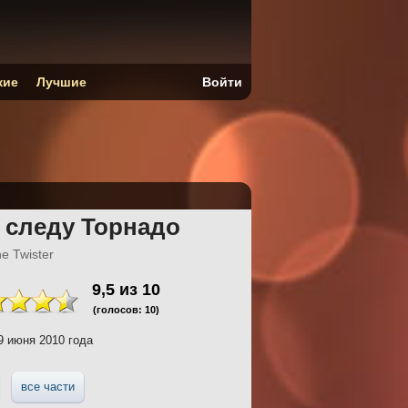
кие
Лучшие
Войти
 следу Торнадо
the Twister
9,5
из
10
(голосов:
10
)
 июня 2010 года
все части