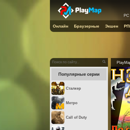
PC
Онлайн
Браузерные
Экшен
РП
PlayMa
Популярные серии
Сталкер
Метро
Call of Duty