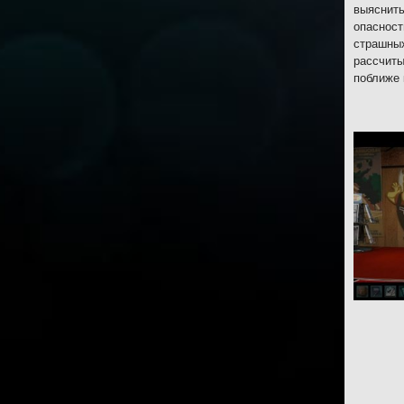
выяснить
опасност
страшных
рассчиты
поближе 