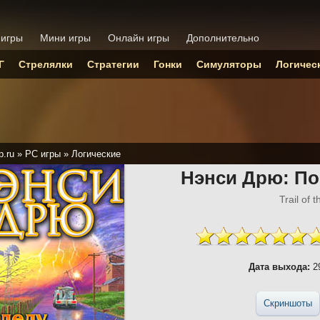
 игры
Мини игры
Онлайн игры
Дополнительно
Г
Стрелялки
Стратегии
Гонки
Симуляторы
Логичес
p.ru
»
PC игры
»
Логические
Нэнси Дрю: По
Trail of 
Дата выхода:
29
Скриншоты