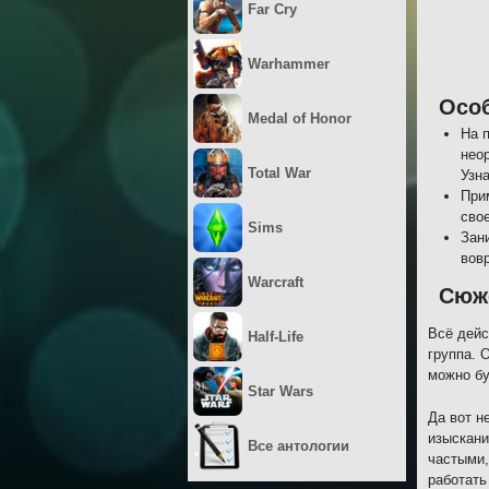
Far Cry
Warhammer
Осо
Medal of Honor
На 
нео
Total War
Узна
При
сво
Sims
Зан
вов
Warcraft
Сюж
Всё дейс
Half-Life
группа. 
можно бу
Star Wars
Да вот н
изыскани
Все антологии
частыми,
работать