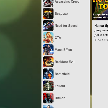
Assassins Creed
Ведьмак
Need for Speed
Нэнси Д
девушки-
даже тем
GTA
этих кат
Mass Effect
Resident Evil
Battlefield
Fallout
Hitman