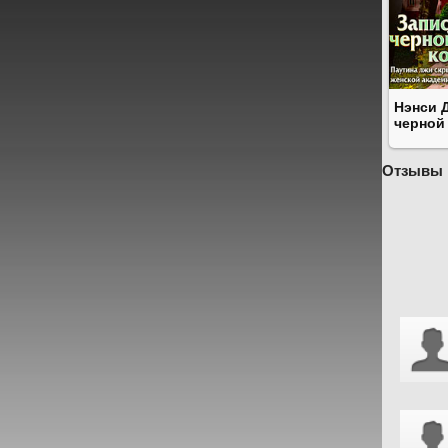
Нэнси 
черной
Отзывы 