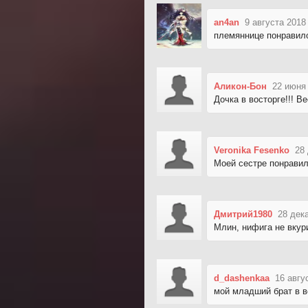
an4an
9 августа 2018
племяннице понравил
Аликон-Бон
22 июня 
Дочка в восторге!!! В
Veronika Fesenko
28
Моей сестре понравил
Дмитрий1980
28 дек
Млин, нифига не вкур
d_dashenkaa
16 авгу
мой младший брат в в