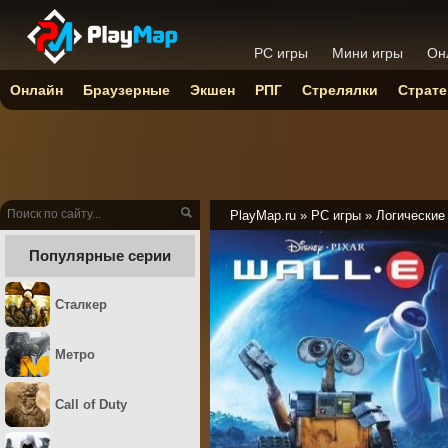
PC игры
Мини игры
Он
Онлайн
Браузерные
Экшен
РПГ
Стрелялки
Страте
PlayMap.ru
»
PC игры
»
Логические
Популярные серии
Сталкер
Метро
Call of Duty