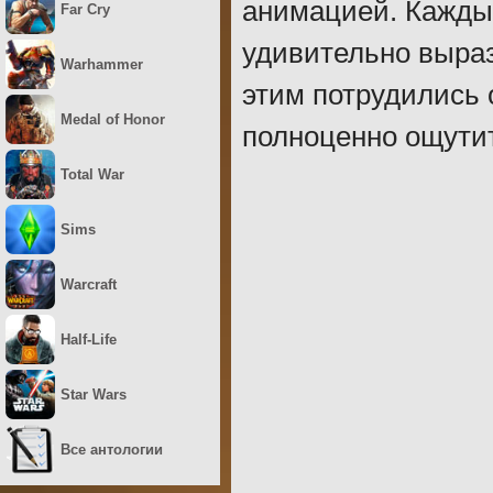
анимацией. Кажды
Far Cry
удивительно выраз
Warhammer
этим потрудились 
Medal of Honor
полноценно ощути
Total War
Sims
Warcraft
Half-Life
Star Wars
Все антологии