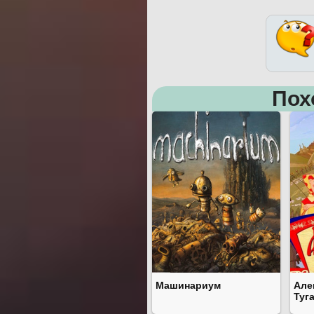
Пох
Машинариум
Але
Туг