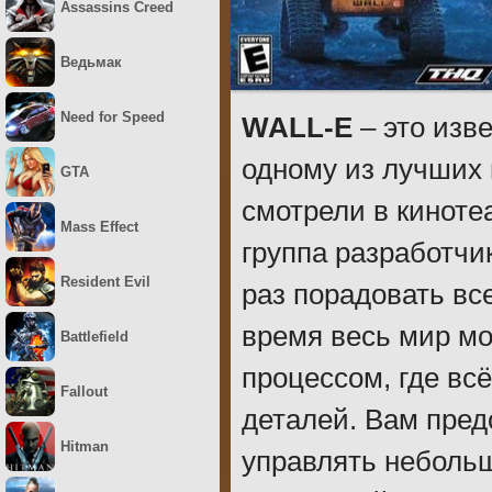
Assassins Creed
Ведьмак
Need for Speed
WALL-E
– это изв
одному из лучших 
GTA
смотрели в кинотеа
Mass Effect
группа разработчи
Resident Evil
раз порадовать вс
время весь мир м
Battlefield
процессом, где вс
Fallout
деталей. Вам пред
Hitman
управлять неболь