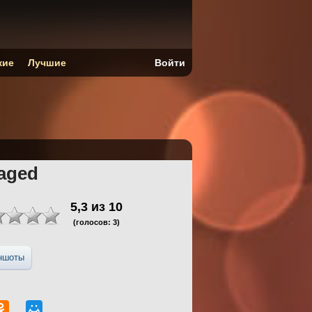
кие
Лучшие
Войти
aged
5,3
из
10
(голосов:
3
)
ншоты