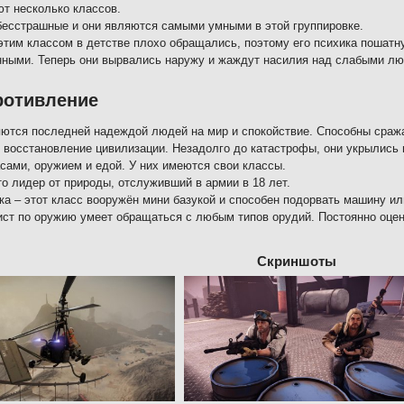
т несколько классов.
бесстрашные и они являются самыми умными в этой группировке.
 этим классом в детстве плохо обращались, поэтому его психика пошат
ными. Теперь они вырвались наружу и жаждут насилия над слабыми л
ротивление
ются последней надеждой людей на мир и спокойствие. Способны сраж
 восстановление цивилизации. Незадолго до катастрофы, они укрылись 
сами, оружием и едой. У них имеются свои классы.
то лидер от природы, отслуживший в армии в 18 лет.
а – этот класс вооружён мини базукой и способен подорвать машину ил
ст по оружию умеет обращаться с любым типов орудий. Постоянно оце
Скриншоты