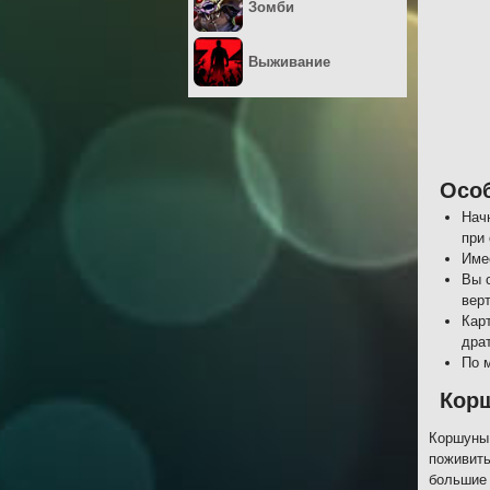
Зомби
Выживание
Осо
Начн
при
Име
Вы 
вер
Кар
драт
По 
Кор
Коршуны 
поживить
большие 