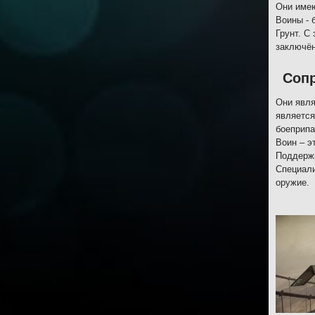
Они имею
Воины - 
Грунт. С
заключён
Соп
Они явля
является
боеприпа
Воин – э
Поддержк
Специали
оружие.