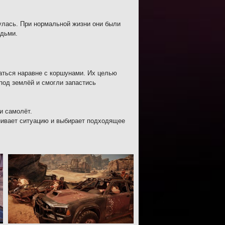
нулась. При нормальной жизни они были
юдьми.
аться наравне с коршунами. Их целью
под землёй и смогли запастись
и самолёт.
нивает ситуацию и выбирает подходящее