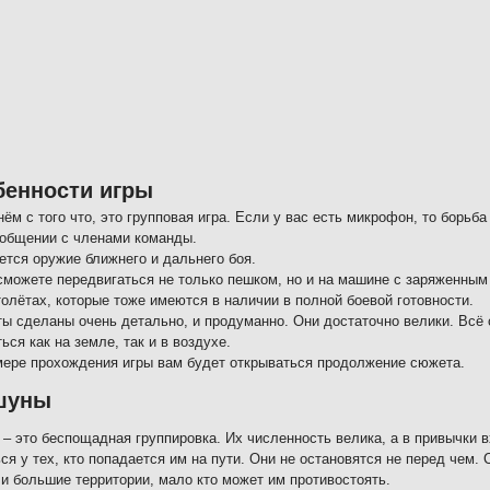
бенности игры
ём с того что, это групповая игра. Если у вас есть микрофон, то борьб
 общении с членами команды.
ется оружие ближнего и дальнего боя.
сможете передвигаться не только пешком, но и на машине с заряженным
толётах, которые тоже имеются в наличии в полной боевой готовности.
ты сделаны очень детально, и продуманно. Они достаточно велики. Всё
ься как на земле, так и в воздухе.
мере прохождения игры вам будет открываться продолжение сюжета.
шуны
– это беспощадная группировка. Их численность велика, а в привычки в
ся у тех, кто попадается им на пути. Они не остановятся не перед чем
и большие территории, мало кто может им противостоять.