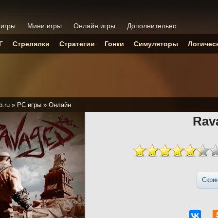
 игры
Мини игры
Онлайн игры
Дополнительно
Г
Стрелялки
Стратегии
Гонки
Симуляторы
Логичес
p.ru
»
PC игры
»
Онлайн
Rav
Скри