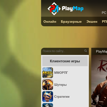
PC
Онлайн
Браузерные
Экшен
РП
PlayMa
Клиентские игры
ММОРПГ
Шутеры
Стратегии