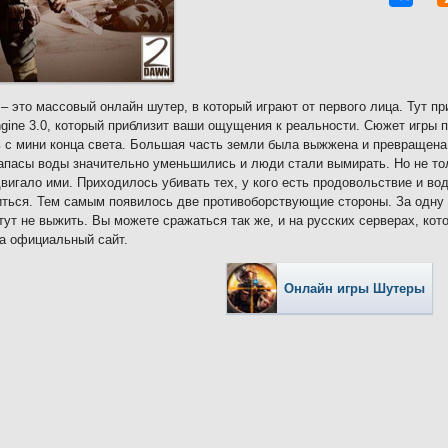
– это массовый онлайн шутер, в который играют от первого лица. Тут п
ngine 3.0, который приблизит ваши ощущения к реальности. Сюжет игры
 с мини конца света. Большая часть земли была выжжена и превращена
апасы воды значительно уменьшились и люди стали вымирать. Но не то
вигало ими. Приходилось убивать тех, у кого есть продовольствие и во
ться. Тем самым появилось две противоборствующие стороны. За одну и
тут не выжить. Вы можете сражаться так же, и на русских серверах, кот
а официальный сайт.
Онлайн игры Шутеры