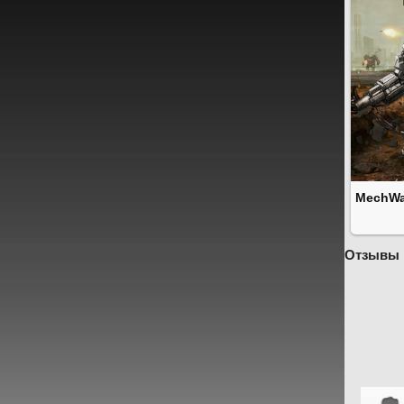
MechWar
Отзывы 