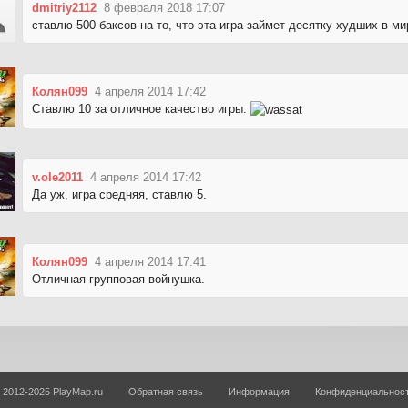
dmitriy2112
8 февраля 2018 17:07
ставлю 500 баксов на то, что эта игра займет десятку худших в ми
Колян099
4 апреля 2014 17:42
Ставлю 10 за отличное качество игры.
v.ole2011
4 апреля 2014 17:42
Да уж, игра средняя, ставлю 5.
Колян099
4 апреля 2014 17:41
Отличная групповая войнушка.
 2012-2025 PlayMap.ru
Обратная связь
Информация
Конфиденциальнос