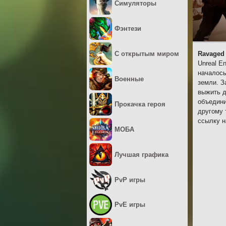
Симуляторы
Фэнтези
С открытым миром
Ravaged
Unreal E
началось
Военные
земли. З
выжить д
объедини
Прокачка героя
другому 
ссылку н
МОБА
Лучшая графика
PvP игры
PvE игры