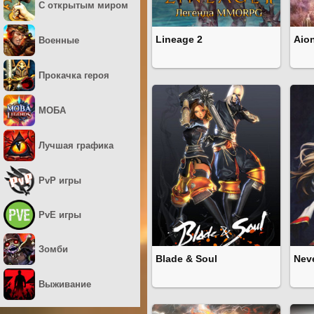
С открытым миром
Lineage 2
Aio
Военные
Прокачка героя
МОБА
Лучшая графика
PvP игры
PvE игры
Зомби
Blade & Soul
Neve
Выживание