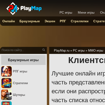
PC игры
Мини игры
Он
Онлайн
Браузерные
Экшен
РПГ
Стрелялки
Страте
PlayMap.ru
»
PC игры
»
ММО игры
Клиентс
Браузерные игры
РПГ игры
Лучшие онлайн иг
часть представлен
Стратегии
если они распрост
Шутеры
часть списка отно