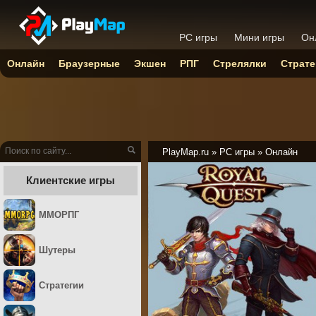
PC игры
Мини игры
Он
Онлайн
Браузерные
Экшен
РПГ
Стрелялки
Страте
PlayMap.ru
»
PC игры
»
Онлайн
Клиентские игры
ММОРПГ
Шутеры
Стратегии