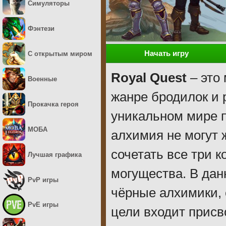
Симуляторы
Фэнтези
Начать игру
С открытым миром
Royal Quest
– это
Военные
жанре бродилок и 
Прокачка героя
уникальном мире п
МОБА
алхимия не могут ж
сочетать все три 
Лучшая графика
могущества. В дан
PvP игры
чёрные алхимики, 
PvE игры
цели входит присв