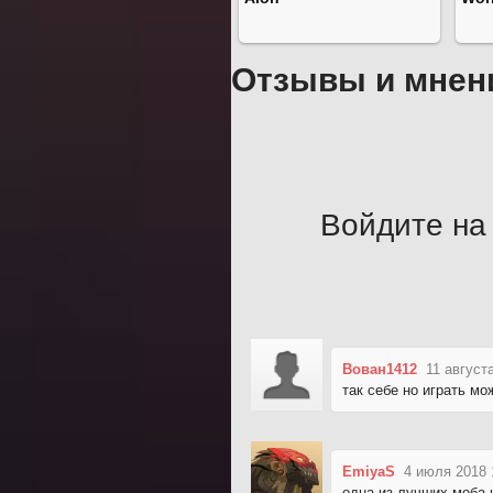
Отзывы и мнен
Войдите на 
Вован1412
11 август
так себе но играть мож
EmiyaS
4 июля 2018 
одна из лучших моба 