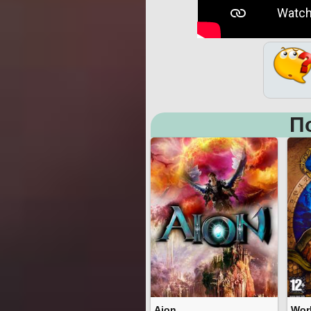
П
Aion
Worl