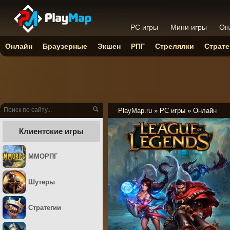
PC игры
Мини игры
Он
Онлайн
Браузерные
Экшен
РПГ
Стрелялки
Страте
PlayMap.ru
»
PC игры
»
Онлайн
Клиентские игры
ММОРПГ
Шутеры
Стратегии