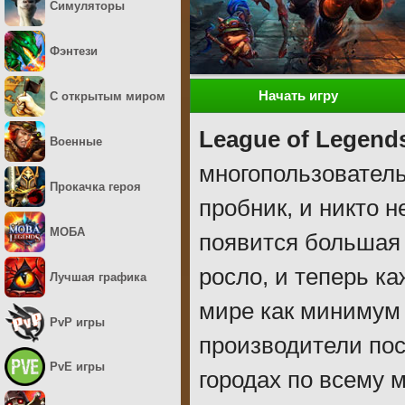
Симуляторы
Фэнтези
Начать игру
С открытым миром
League of Legend
Военные
многопользователь
Прокачка героя
пробник, и никто н
МОБА
появится большая
росло, и теперь к
Лучшая графика
мире как минимум 
PvP игры
производители пос
PvE игры
городах по всему 