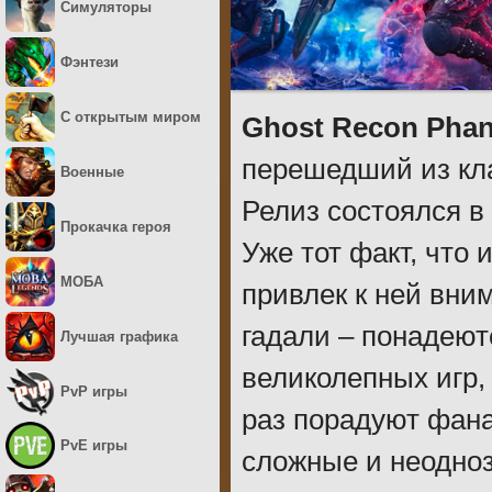
Симуляторы
Фэнтези
С открытым миром
Ghost Recon Pha
перешедший из кл
Военные
Релиз состоялся в 
Прокачка героя
Уже тот факт, что 
МОБА
привлек к ней вни
гадали – понадеют
Лучшая графика
великолепных игр,
PvP игры
раз порадуют фана
PvE игры
сложные и неодноз