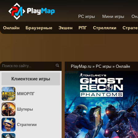
PC игры
Мини игры
Он
Онлайн
Браузерные
Экшен
РПГ
Стрелялки
Страте
PlayMap.ru
»
PC игры
»
Онлайн
Клиентские игры
ММОРПГ
Шутеры
Стратегии