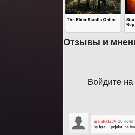
The Elder Scrolls Online
Star
Rep
Отзывы и мнен
Войдите на 
mamka1234
16 июля 
ne igral, i pojalyu ne by