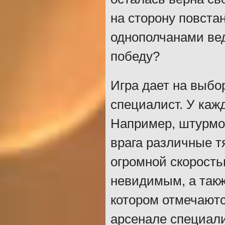
на сторону повст
однополчанами вед
победу?
Игра дает на выбо
специалист. У каж
Например, штурмов
врага различные 
огромной скорость
невидимым, а так
котором отмечаютс
арсенале специали