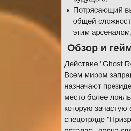
Потрясающий вы
общей сложност
этим арсеналом,
Обзор и гей
Действие "Ghost R
Всем миром запра
назначают президе
место более лояль
которую зачастую 
спецотряде "Призр
осталась верна св