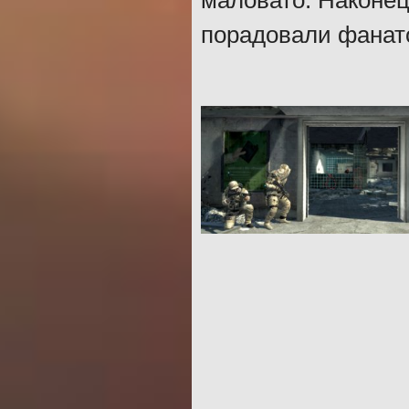
маловато. Наконец
порадовали фанат