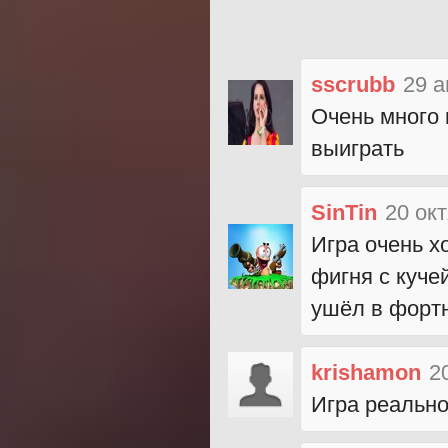
sscrubb
29 а
Очень много 
выиграть
SinTin
20 ок
Игра очень х
фигня с куче
ушёл в фортн
krishamon
2
Игра реально