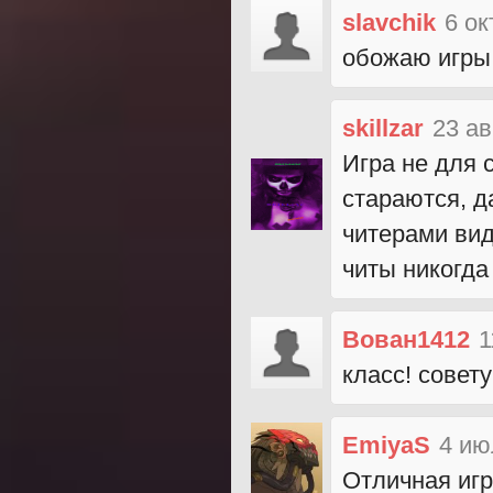
slavchik
6 ок
обожаю игры 
skillzar
23 ав
Игра не для 
стараются, д
читерами вид
читы никогда
Вован1412
1
класс! совету
EmiyaS
4 ию
Отличная игр