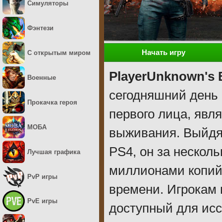
Симуляторы
Фэнтези
Начать игру
С открытым миром
PlayerUnknown's 
Военные
сегодняшний день 
Прокачка героя
первого лица, явл
МОБА
выживания. Выйдя 
PS4, он за нескол
Лучшая графика
миллионами копий 
PvP игры
времени. Игрокам 
PvE игры
доступный для исс