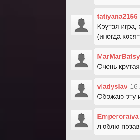
tatiyana2156
Крутая игра,
(иногда косят
MarMarBats
Очень крутая
vladyslav
16
Обожаю эту и
Emperoraiva
люблю позави