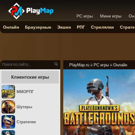
PC игры
Мини игры
Он
Онлайн
Браузерные
Экшен
РПГ
Стрелялки
Страте
PlayMap.ru
»
PC игры
»
Онлайн
Клиентские игры
ММОРПГ
Шутеры
Стратегии