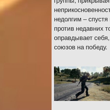
группы, прикрыва
неприкосновенност
недолгим – спустя
против недавних т
оправдывает себя
союзов на победу.