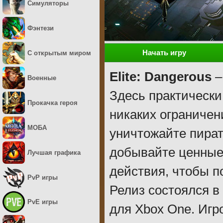
Симуляторы
Фэнтези
Начать игру
С открытым миром
Elite: Dangerous
–
Военные
Здесь практически
Прокачка героя
никаких ограничени
МОБА
уничтожайте пират
добывайте ценные
Лучшая графика
действия, чтобы п
PvP игры
Релиз состоялся в 
PvE игры
для Xbox One. Игр