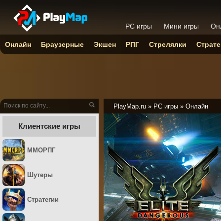
PC игры
Мини игры
Он
Онлайн
Браузерные
Экшен
РПГ
Стрелялки
Страте
PlayMap.ru
»
PC игры
»
Онлайн
Клиентские игры
ММОРПГ
Шутеры
Стратегии