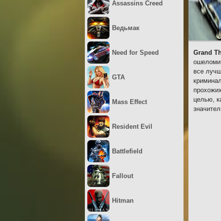
Assassins Creed
Ведьмак
Need for Speed
Grand Th
ошеломит
все лучш
GTA
криминал
прохожих
целью, к
Mass Effect
значите
Resident Evil
Battlefield
Fallout
Hitman