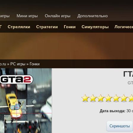
 игры
Мини игры
Онлайн игры
Дополнительно
Г
Стрелялки
Стратегии
Гонки
Симуляторы
Логичес
p.ru
»
PC игры
»
Гонки
ГТ
GT
Дата выхода:
30 
Скриншоты