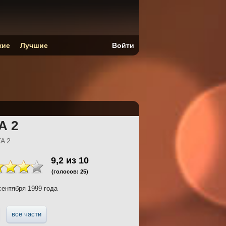
кие
Лучшие
Войти
А 2
A 2
9,2
из
10
(голосов:
25
)
сентября 1999 года
все части