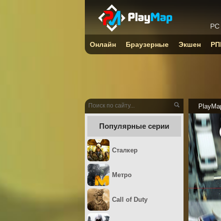
PC
Онлайн
Браузерные
Экшен
РП
PlayMa
Популярные серии
Сталкер
Метро
Call of Duty