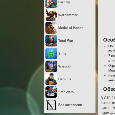
Far Cry
Warhammer
Medal of Honor
Осо
Total War
Обш
кон
Sims
7 б
атр
Огр
Warcraft
Мол
Раз
Half-Life
нев
Обз
Star Wars
В GTA 2 
выполнят
Все антологии
части – 
перехода