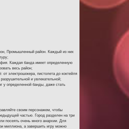
йон, Промышленный район. Каждый из них
туру;
мафия. Каждая банда имеет определенную
овать весь район;
: от электрошокера, пистолета до коктейля
о разрушительной и увлекательной;
нг у определенной банды, даже стать
правляйте своим персонажем, чтобы
редыдущей частью. Город разделен на три
или посеять очень много анархии. Для
ри миллиона, а завершить игру можно