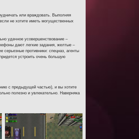
рудничать или враждовать. Выполняя
 если не хотите иметь могущественных
льно удачное усовершенствование –
лефоны дают легкие задания, желтые –
е серьезные противники: спецназ, агенты
 придется устроить очень большую
ению с предыдущей частью), и вы хотите
ольно полезно и увлекательно. Наверняка