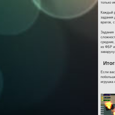
только и
Каждый р
задания 
врагов, 
Задания 
сложност
средние,
из ФБР и
заваруху
Итог
Если вас
побольше
игрушка 