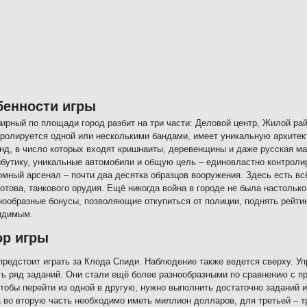
бенности игры
ирный по площади город разбит на три части: Деловой центр, Жилой ра
тролируется одной или несколькими бандами, имеет уникальную архитек
анд, в число которых входят кришнаиты, деревенщины и даже русская 
ибутику, уникальные автомобили и общую цель – единовластно контролир
омный арсенал – почти два десятка образцов вооружения. Здесь есть всё
отова, танкового орудия. Ещё никогда война в городе не была настольк
нообразные бонусы, позволяющие откупиться от полиции, поднять рейти
идимым.
ор игры
предстоит играть за Клода Спиди. Наблюдение также ведется сверху. У
ь ряд заданий. Они стали ещё более разнообразными по сравнению с п
чтобы перейти из одной в другую, нужно выполнить достаточно заданий 
 во вторую часть необходимо иметь миллион долларов, для третьей – т