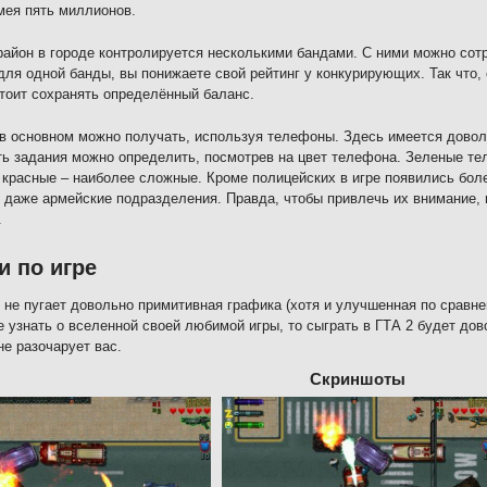
мея пять миллионов.
айон в городе контролируется несколькими бандами. С ними можно сот
для одной банды, вы понижаете свой рейтинг у конкурирующих. Так что,
стоит сохранять определённый баланс.
в основном можно получать, используя телефоны. Здесь имеется дово
ь задания можно определить, посмотрев на цвет телефона. Зеленые те
 красные – наиболее сложные. Кроме полицейских в игре появились боле
 даже армейские подразделения. Правда, чтобы привлечь их внимание,
.
и по игре
 не пугает довольно примитивная графика (хотя и улучшенная по сравн
 узнать о вселенной своей любимой игры, то сыграть в ГТА 2 будет дов
не разочарует вас.
Скриншоты