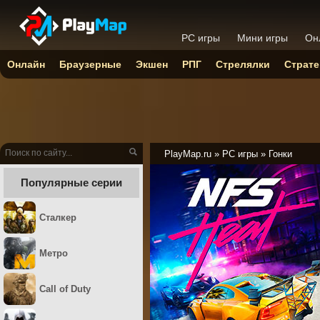
PC игры
Мини игры
Он
Онлайн
Браузерные
Экшен
РПГ
Стрелялки
Страте
PlayMap.ru
»
PC игры
»
Гонки
Популярные серии
Сталкер
Метро
Call of Duty