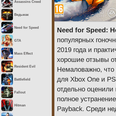
Assassins Creed
Ведьмак
Need for Speed
Need for Speed: H
популярных гоночн
GTA
2019 года и практ
Mass Effect
хорошие отзывы от
Resident Evil
Немаловажно, что 
для Xbox One и PS
Battlefield
отдельно оценили
Fallout
полное устранени
Hitman
Payback. Среди не