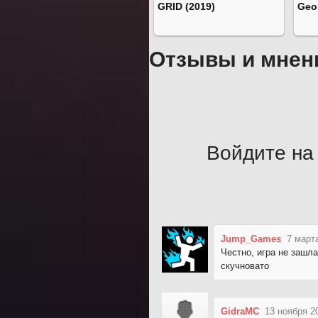
GRID (2019)
Geo
Отзывы и мнен
Войдите на 
Jump_Games
7 март
Честно, игра не зашл
скучновато
GidraMC
13 ноября 2