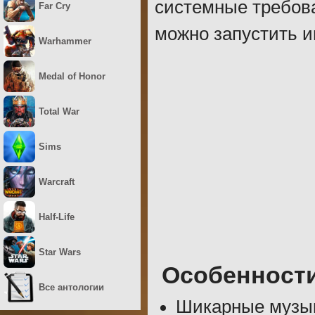
системные требова
Far Cry
можно запустить и
Warhammer
Medal of Honor
Total War
Sims
Warcraft
Half-Life
Star Wars
Особенност
Все антологии
Шикарные музык