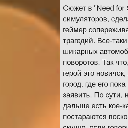
Сюжет в "Need for 
симуляторов, сдела
геймер сопережива
трагедий. Все-таки
шикарных автомоб
поворотов. Так что
герой это новичок
город, где его пок
заявить. По сути, 
дальше есть кое-ка
постараются поско
скучно, если говор