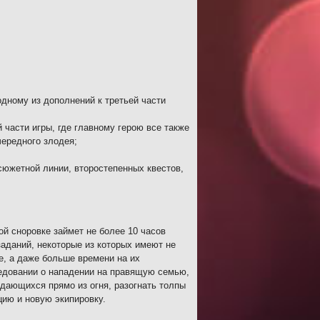
дному из дополнений к третьей части
части игры, где главному герою все также
чередного злодея;
южетной линии, второстепенных квестов,
ой сноровке займет не более 10 часов
заданий, некоторые из которых имеют не
е, а даже больше времени на их
ледовании о нападении на правящую семью,
ждающихся прямо из огня, разогнать толпы
цию и новую экипировку.