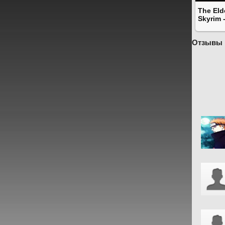
The Elde
Skyrim -
Отзывы 