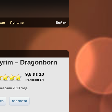
кие
Лучшие
Войти
Skyrim – Dragonborn
9,8
из
10
(голосов:
17
)
евраля 2013 года
ео
все части