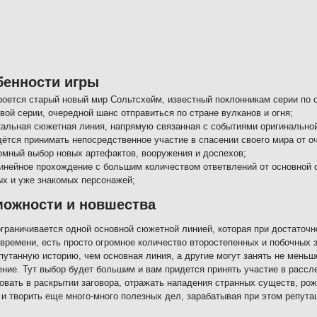
бенности игры
роется старый новый мир Сольтсхейм, известный поклонникам серии по о
вой серии, очередной шанс отправиться по стране вулканов и огня;
кальная сюжетная линия, напрямую связанная с событиями оригинальной 
дётся принимать непосредственное участие в спасении своего мира от о
омный выбор новых артефактов, вооружения и доспехов;
инейное прохождение с большим количеством ответвлений от основной с
ых и уже знакомых персонажей;
можности и новшества
ограничивается одной основной сюжетной линией, которая при достаточн
 времени, есть просто огромное количество второстепенных и побочных 
путанную историю, чем основная линия, а другие могут занять не меньш
ние. Тут выбор будет большим и вам придется принять участие в расс
овать в раскрытии заговора, отражать нападения странных существ, ро
 и творить еще много-много полезных дел, зарабатывая при этом репута