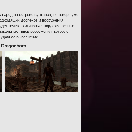
к народ на острове вулканов, не говоря уже
подходящих доспехов и вооружения
дет велик - хитиновые, нордские резные,
никальных типов вооружения, которые
х удачное выполнение.
– Dragonborn