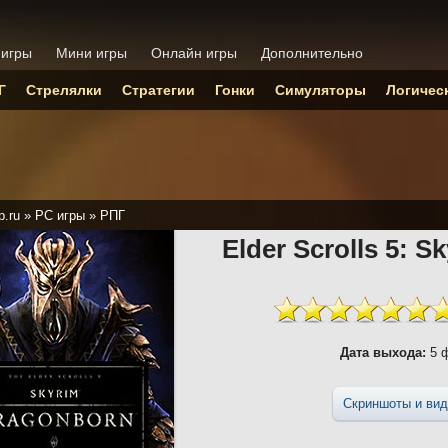
 игры
Мини игры
Онлайн игры
Дополнительно
Г
Стрелялки
Стратегии
Гонки
Симуляторы
Логичес
p.ru
»
PC игры
»
РПГ
Elder Scrolls 5: 
Дата выхода:
5 ф
Скриншоты и вид