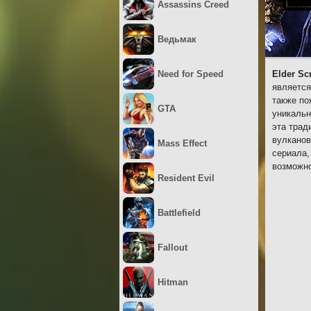
Assassins Creed
Ведьмак
Need for Speed
Elder Sc
является
также по
GTA
уникальн
эта трад
вулканов
Mass Effect
сериала,
возможно
Resident Evil
Battlefield
Fallout
Hitman