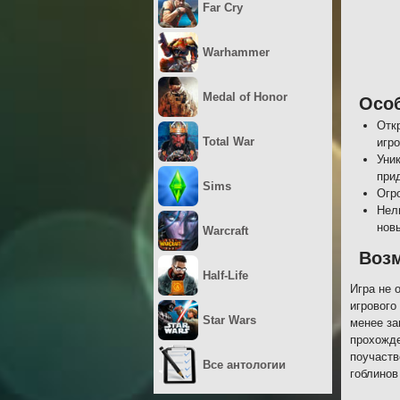
Far Cry
Warhammer
Medal of Honor
Осо
Отк
Total War
игро
Уни
при
Sims
Огр
Нел
нов
Warcraft
Воз
Half-Life
Игра не 
игрового
Star Wars
менее за
прохожде
поучаств
Все антологии
гоблинов