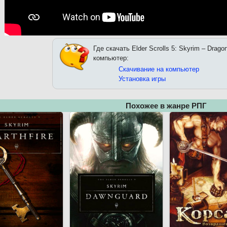
Где скачать Elder Scrolls 5: Skyrim – Drago
компьютер:
Скачивание на компьютер
Установка игры
Похожее в жанре РПГ