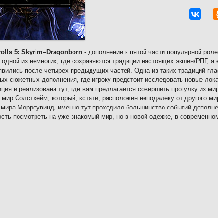
rolls 5: Skyrim–Dragonborn
- дополнение к пятой части популярной роле
 одной из немногих, где сохраняются традиции настоящих экшен/РПГ, а 
явились после четырех предыдущих частей. Одна из таких традиций гла
ых сюжетных дополнения, где игроку предстоит исследовать новые лока
иция и реализована тут, где вам предлагается совершить прогулку из м
 мир Солстхейм, который, кстати, расположен неподалеку от другого ми
 мира Морроувинд, именно тут проходило большинство событий дополне
сть посмотреть на уже знакомый мир, но в новой одежке, в современно