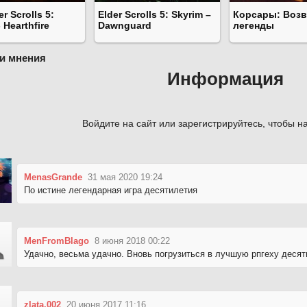
r Scrolls 5:
Elder Scrolls 5: Skyrim –
Корсары: Воз
 Hearthfire
Dawnguard
легенды
и мнения
Информация
Войдите на сайт или зарегистрируйтесь, чтобы на
MenasGrande
31 мая 2020 19:24
По истине легендарная игра десятилетия
MenFromBlago
8 июня 2018 00:22
Удачно, весьма удачно. Вновь погрузиться в лучшую рпгеху деся
zlata.002
20 июня 2017 11:16