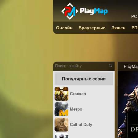
PC
Онлайн
Браузерные
Экшен
РП
PlayMa
Популярные серии
Сталкер
Метро
Call of Duty