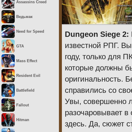
Assassins Creed
Ведьмак
Need for Speed
Dungeon Siege 2:
известной РПГ. Вы
GTA
году, только для 
Mass Effect
которые должны б
Resident Evil
оригинальность. Б
справились со сво
Battlefield
Увы, совершенно л
Fallout
разочаровывает в 
Hitman
здесь. Да, сюжет 