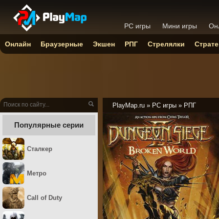
PC игры
Мини игры
Он
Онлайн
Браузерные
Экшен
РПГ
Стрелялки
Страте
PlayMap.ru
»
PC игры
»
РПГ
Популярные серии
Сталкер
Метро
Call of Duty