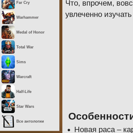
Что, впрочем, вов
Far Cry
увлеченно изучать
Warhammer
Medal of Honor
Total War
Sims
Warcraft
Half-Life
Star Wars
Особенност
Все антологии
Новая раса – ка